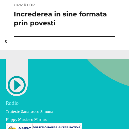
URMĂTOR
Increderea in sine formata
Articolul
următor:
prin povesti
s
Radio
Traieste Sanatos cu Simona
Happy Music cu Marius