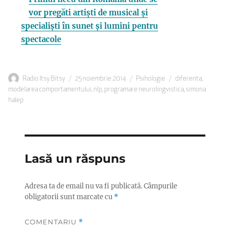
vor pregăti artiști de musical și
specialiști în sunet și lumini pentru
spectacole
Autor
Publicat
Categorii
Etichete
Radio Itsy Bitsy
25 noiembrie 2014
Psihologie
diferenta
,
pe
modelarea comportamentului
,
nlp
,
programare neurolingvistica
,
simona
halep
Lasă un răspuns
Adresa ta de email nu va fi publicată.
Câmpurile
obligatorii sunt marcate cu
*
COMENTARIU
*