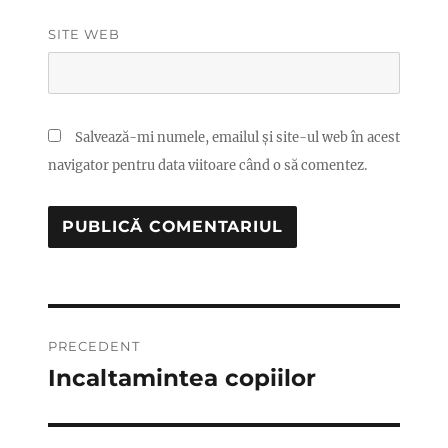
SITE WEB
Salvează-mi numele, emailul și site-ul web în acest
navigator pentru data viitoare când o să comentez.
Navigare
PRECEDENT
în
Incaltamintea copiilor
Articolul
anterior:
articole