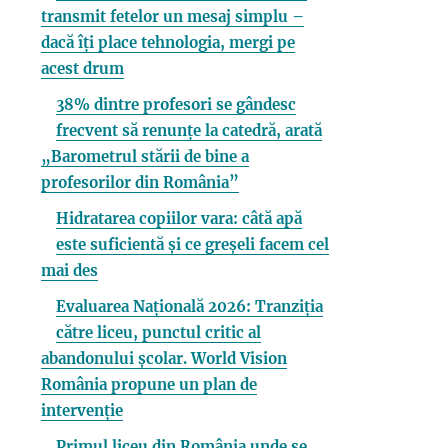
transmit fetelor un mesaj simplu –
dacă îți place tehnologia, mergi pe
acest drum
38% dintre profesori se gândesc
frecvent să renunțe la catedră, arată
„Barometrul stării de bine a
profesorilor din România”
Hidratarea copiilor vara: câtă apă
este suficientă și ce greșeli facem cel
mai des
Evaluarea Națională 2026: Tranziția
către liceu, punctul critic al
abandonului școlar. World Vision
România propune un plan de
intervenție
Primul liceu din România unde se