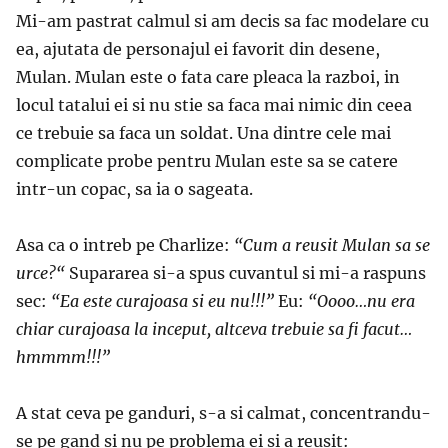
Mi-am pastrat calmul si am decis sa fac modelare cu
ea, ajutata de personajul ei favorit din desene,
Mulan. Mulan este o fata care pleaca la razboi, in
locul tatalui ei si nu stie sa faca mai nimic din ceea
ce trebuie sa faca un soldat. Una dintre cele mai
complicate probe pentru Mulan este sa se catere
intr-un copac, sa ia o sageata.
Asa ca o intreb pe Charlize:
“Cum a reusit Mulan sa se
urce?“
Supararea si-a spus cuvantul si mi-a raspuns
sec:
“Ea este curajoasa si eu nu!!!”
Eu:
“Oooo…nu era
chiar curajoasa la inceput, altceva trebuie sa fi facut…
hmmmm!!!”
A stat ceva pe ganduri, s-a si calmat, concentrandu-
se pe gand si nu pe problema ei si a reusit: