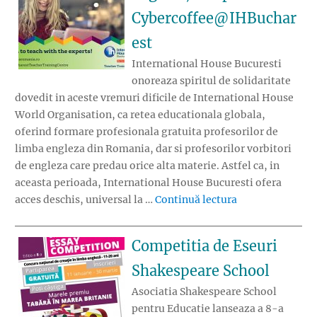
Cybercoffee@IHBuchar
est
International House Bucuresti
onoreaza spiritul de solidaritate
dovedit in aceste vremuri dificile de International House
World Organisation, ca retea educationala globala,
oferind formare profesionala gratuita profesorilor de
limba engleza din Romania, dar si profesorilor vorbitori
de engleza care predau orice alta materie. Astfel ca, in
aceasta perioada, International House Bucuresti ofera
„Profesorii de 
acces deschis, universal la …
Continuă lectura
Competitia de Eseuri
Shakespeare School
Asociatia Shakespeare School
pentru Educatie lanseaza a 8-a