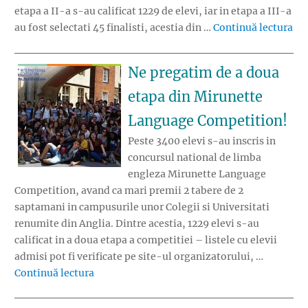
etapa a II-a s-au calificat 1229 de elevi, iar in etapa a III-a
„Ca
au fost selectati 45 finalisti, acestia din …
Continuă lectura
Ne pregatim de a doua
etapa din Mirunette
Language Competition!
Peste 3400 elevi s-au inscris in
concursul national de limba
engleza Mirunette Language
Competition, avand ca mari premii 2 tabere de 2
saptamani in campusurile unor Colegii si Universitati
renumite din Anglia. Dintre acestia, 1229 elevi s-au
calificat in a doua etapa a competitiei – listele cu elevii
admisi pot fi verificate pe site-ul organizatorului, …
„Ne pregatim de a doua etapa din Mirunett
Continuă lectura