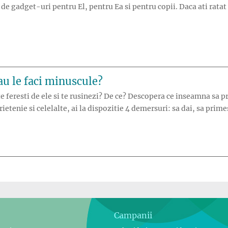
i de gadget-uri pentru El, pentru Ea si pentru copii. Daca ati rata
au le faci minuscule?
 feresti de ele si te rusinezi? De ce? Descopera ce inseamna sa pri
etenie si celelalte, ai la dispozitie 4 demersuri: sa dai, sa primesti
 bune sau le faci minuscule?”
Campanii