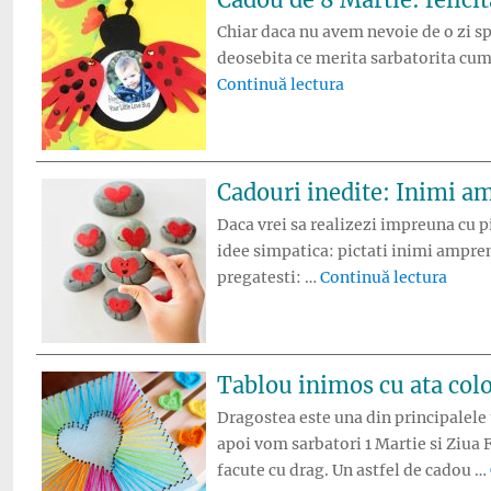
Chiar daca nu avem nevoie de o zi spe
deosebita ce merita sarbatorita cum 
„Cadou de 8 Martie:
Continuă lectura
Cadouri inedite: Inimi a
Daca vrei sa realizezi impreuna cu pi
idee simpatica: pictati inimi amprent
„Cado
pregatesti: …
Continuă lectura
Tablou inimos cu ata col
Dragostea este una din principalele 
apoi vom sarbatori 1 Martie si Ziua 
facute cu drag. Un astfel de cadou …