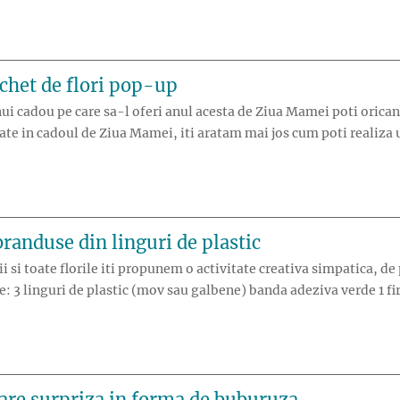
chet de flori pop-up
i cadou pe care sa-l oferi anul acesta de Ziua Mamei poti oricand 
vitate in cadoul de Ziua Mamei, iti aratam mai jos cum poti realiz
branduse din linguri de plastic
 si toate florile iti propunem o activitate creativa simpatica, de
e: 3 linguri de plastic (mov sau galbene) banda adeziva verde 1 fir
avara: branduse din linguri de plastic”
tare surpriza in forma de buburuza