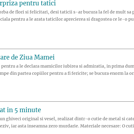
urpriza pentru tatici
a de flori si felicitari, desi taticii s-ar bucura la fel de mult sa 
iala pentru a le arata taticilor aprecierea si dragostea ce le-o pu
tare de Ziua Mamei
 pentru a le declara mamicilor iubirea si admiratia, in prima dum
pe din partea copiilor pentru a fi fericite; se bucura enorm la or
-felicitare de Ziua Mamei”
at in 5 minute
un ghiveci original si vesel, realizat dintr-o cutie de metal si cat
 adeziv, iar asta inseamna zero murdarie. Materiale necesare: O cut
un ghiveci colorat in 5 minute”