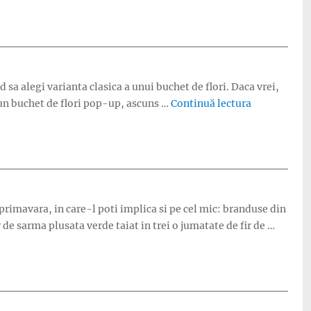
sa alegi varianta clasica a unui buchet de flori. Daca vrei,
„Cadou de Z
a un buchet de flori pop-up, ascuns …
Continuă lectura
 primavara, in care-l poti implica si pe cel mic: branduse din
 de sarma plusata verde taiat in trei o jumatate de fir de …