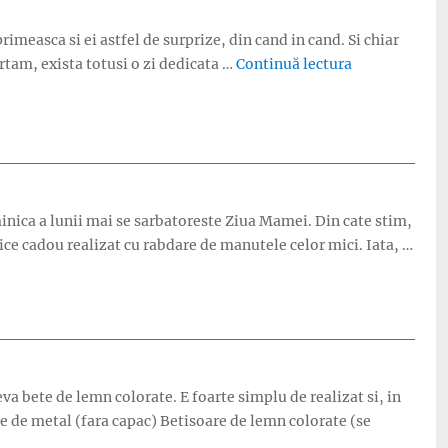
primeasca si ei astfel de surprize, din cand in cand. Si chiar
„Ziua Tatalui:
rtam, exista totusi o zi dedicata …
Continuă lectura
inica a lunii mai se sarbatoreste Ziua Mamei. Din cate stim,
ice cadou realizat cu rabdare de manutele celor mici. Iata, …
eva bete de lemn colorate. E foarte simplu de realizat si, in
ie de metal (fara capac) Betisoare de lemn colorate (se