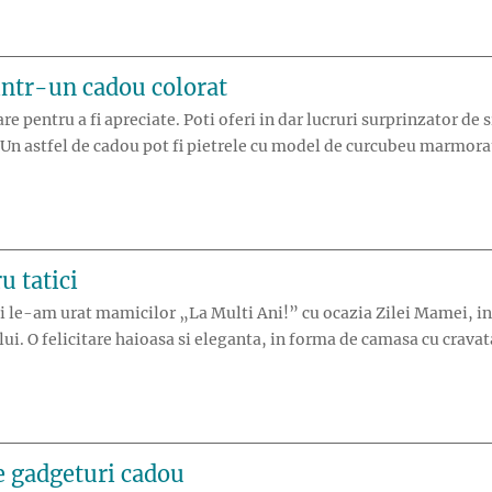
intr-un cadou colorat
are pentru a fi apreciate. Poti oferi in dar lucruri surprinzator d
 Un astfel de cadou pot fi pietrele cu model de curcubeu marmorat
piatra intr-un cadou colorat”
u tatici
 le-am urat mamicilor „La Multi Ani!” cu ocazia Zilei Mamei, in a
lui. O felicitare haioasa si eleganta, in forma de camasa cu crava
ta pentru tatici”
e gadgeturi cadou