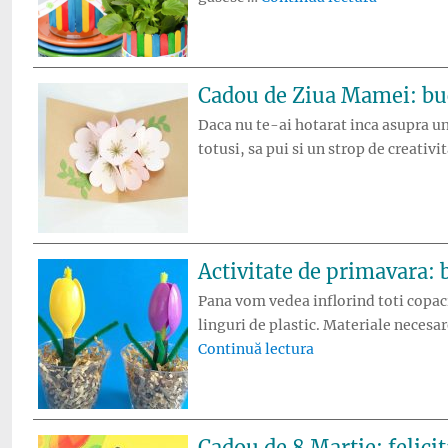
Cadou de Ziua Mamei: bu
Daca nu te-ai hotarat inca asupra unu
totusi, sa pui si un strop de creati
Activitate de primavara: 
Pana vom vedea inflorind toti copacii
linguri de plastic. Materiale necesar
„Activitate de prim
Continuă lectura
Cadou de 8 Martie: felici