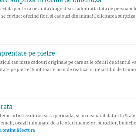
ciala pentru a ne arata dragostea si admiratia fata de persoanele 
se cuvine: oferind flori si cadouri din inima! Felicitarea surpri
 felicitare surpriza in forma de buburuza”
mprentate pe pietre
ticul tau niste cadouri originale pe care sa le oferiti de Sfantul 
ate pe pietre! Sunt foarte usor de realizat si irezistibil de frumo
uri inedite: Inimi amprentate pe pietre”
orata
teme artistice din aceasta perioada, si nu neaparat datorita Sfan
Femeii, ocazii minunate de a le oferi mamelor, surorilor, bunicilor
„Tablou inimos cu ata colorata”
Continuă lectura