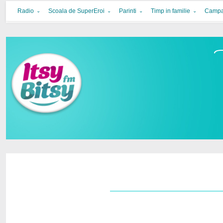
Itsy Bitsy
bucurie in familie
Radio
Scoala de SuperEroi
Parinti
Timp in familie
Campa