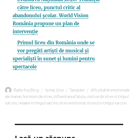
către liceu, punctul critic al
abandonului școlar. World Vision
România propune un plan de
intervenție
Primul liceu din România unde se
vor pregăti artiști de musical și
specialiști în sunet și lumini pentru
spectacole
Autor
Publicat
Categorii
Etichete
Radio Itsy Bitsy
19 mai 2014
Sanatate
dificultatile emotionale
pe
ale mamei
,
hormonii de stres
,
influentarea fatului
,
motive de stres in timpul
sarcinii
,
relaare in timpul sarcinii
,
stres emotional
,
stresul in timpul sarcinii