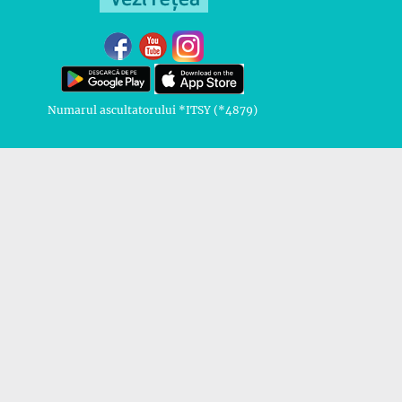
Numarul ascultatorului *ITSY (*4879)