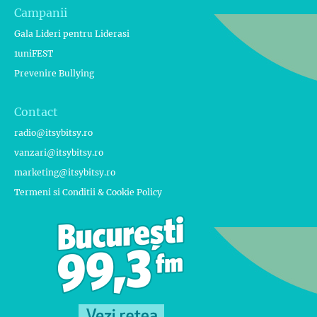
Campanii
Gala Lideri pentru Liderasi
1uniFEST
Prevenire Bullying
Contact
radio@itsybitsy.ro
vanzari@itsybitsy.ro
marketing@itsybitsy.ro
Termeni si Conditii & Cookie Policy