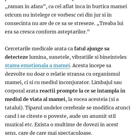
„raman in afara”, ca cel aflat inca in burtica mamei
oricum nu intelege ce vorbesc cei din jur si in
consecinta nu are de ce sa se streseze. „Treaba lui
era sa cresca conform asteptarilor.”
Cercetarile medicale arata ca
fatul ajunge sa
detecteze
lumina, sunetele, vibratiile si bineinteles
starea emotionala a mamei
. Acesta incepe sa
dezvolte nu doar o relatie stransa cu organismul
mamei, ci si cu mediul inconjurator. Limbajul sau
corporal arata
reactii prompte la ce se intampla in
mediul de viata al mamei
, la vocea acesteia (si a
tatalui). Tiparul undelor cerebrale se modifica atunci
cand i se citeste o poveste, aude un anumit stil
muzical etc. Exista o multime de dovezi in acest
sens, care de care mai spectaculoase.