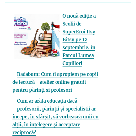
O nouă ediție a
Școlii de
SuperEroi Itsy
Bitsy pe 12
septembrie, în
Parcul Lumea
Copiilor!
Badabum: Cum îi apropiem pe copii
de lectură - atelier online gratuit
pentru părinți și profesori
Cum ar arăta educația dacă
profesorii, părinții și specialiștii ar
începe, în sfârșit, să vorbească unii cu
alții, în înțelegere și acceptare
reciprocă?