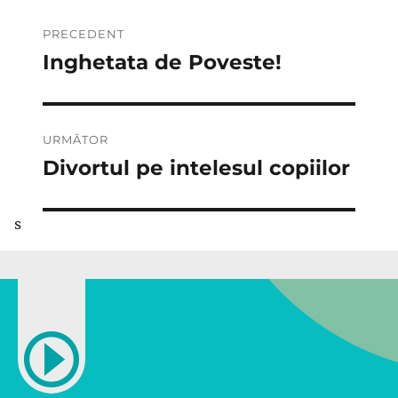
Navigare
PRECEDENT
în
Inghetata de Poveste!
Articolul
anterior:
articole
URMĂTOR
Divortul pe intelesul copiilor
Articolul
următor:
s