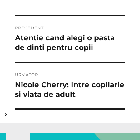
Navigare
PRECEDENT
în
Atentie cand alegi o pasta
Articolul
anterior:
de dinti pentru copii
articole
URMĂTOR
Nicole Cherry: Intre copilarie
Articolul
următor:
si viata de adult
s