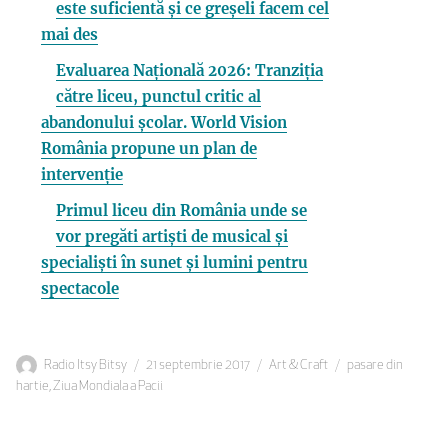
este suficientă și ce greșeli facem cel
mai des
Evaluarea Națională 2026: Tranziția
către liceu, punctul critic al
abandonului școlar. World Vision
România propune un plan de
intervenție
Primul liceu din România unde se
vor pregăti artiști de musical și
specialiști în sunet și lumini pentru
spectacole
Autor
Publicat
Categorii
Etichete
Radio Itsy Bitsy
21 septembrie 2017
Art & Craft
pasare din
pe
hartie
,
Ziua Mondiala a Pacii