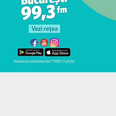
Numarul ascultatorului *ITSY (*4879)