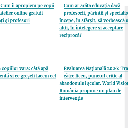
Cum îi apropiem pe copii
Cum ar arăta educația dacă
atelier online gratuit
profesorii, părinții și specialiș
ți și profesori
începe, în sfârșit, să vorbească 
alții, în înțelegere și acceptare
reciprocă?
 copiilor vara: câtă apă
Evaluarea Națională 2026: Tra
entă și ce greșeli facem cel
către liceu, punctul critic al
abandonului școlar. World Visio
România propune un plan de
intervenție