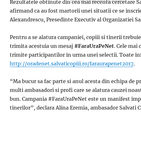
Rezultatele obtinute din cea mai recenta cercetare Sa
Etichete
bullying
,
ora de net
,
salvati copiii
afirmand ca au fost martorii unei situatii ce se inscr
Alexandrescu, Presedinte Executiv al Organizatiei Sa
Pentru a se alatura campaniei, copiii si tinerii trebu
trimita acestuia un mesaj
#FaraUraPeNet
. Cele mai 
trimite participantilor in urma unei selectii. Toate i
http://oradenet.salvaticopiii.ro/faraurapenet2017
.
“
Ma bucur sa fac parte si anul acesta din echipa de p
multi ambasadori si profi care se alatura cauzei noas
bun. Campania #FaraUraPeNet este un manifest impotr
tinerilor
”
,
declara
Alina Eremia,
ambasador Salvati Co