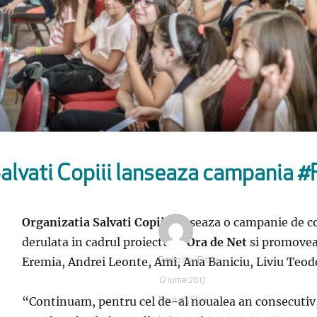
Salvati Copiii lanseaza campania 
Organizatia Salvati Copiii
lanseaza o campanie de co
derulata in cadrul proiectului
Ora de Net
si promove
Eremia, Andrei Leonte, Ami, Ana Baniciu, Liviu Teod
Autor
Radio Itsy Bitsy
Publicat
12 iunie 2017
pe
“
Continuam, pentru cel de-al noualea an consecutiv, s
Categorii
Noutati
,
Stiri