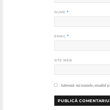
NUME
*
EMAIL
*
SITE WEB
Salvează-mi numele, emailul și 