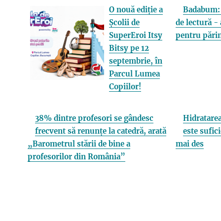
O nouă ediție a
Badabum: 
Școlii de
de lectură - 
SuperEroi Itsy
pentru părin
Bitsy pe 12
septembrie, în
Parcul Lumea
Copiilor!
38% dintre profesori se gândesc
Hidratarea
frecvent să renunțe la catedră, arată
este sufici
„Barometrul stării de bine a
mai des
profesorilor din România”