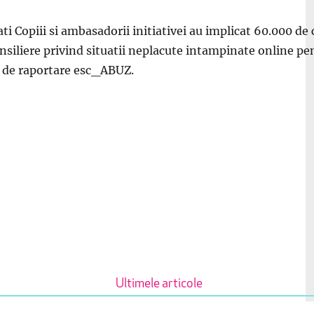
ti Copiii si ambasadorii initiativei au implicat
60.000 de c
onsiliere
privind situatii neplacute intampinate online
pe
de raportare
esc
_ABUZ.
Ultimele articole