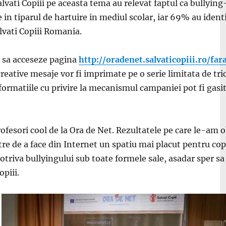
lvati Copiii pe aceasta tema au relevat faptul ca bullying
ie in tiparul de hartuire in mediul scolar, iar 69% au iden
lvati Copiii Romania.
ie sa acceseze pagina
http://oradenet.salvaticopiii.ro/fa
creative mesaje vor fi imprimate pe o serie limitata de tric
nformatiile cu privire la mecanismul campaniei pot fi gasit
rofesori cool de la Ora de Net. Rezultatele pe care le-am 
tre de a face din Internet un spatiu mai placut pentru cop
iva bullyingului sub toate formele sale, asadar sper sa
piii.