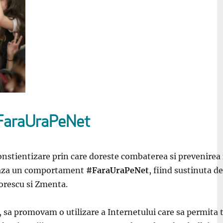
#FaraUraPeNet
nstientizare prin care doreste combaterea si prevenirea
aza un comportament
#FaraUraPeNet
, fiind sustinuta d
orescu si Zmenta.
a promovam o utilizare a Internetului care sa permita tut