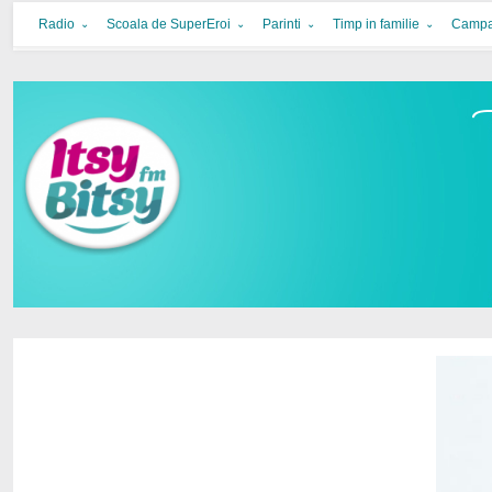
Itsy Bitsy
bucurie in familie
Radio
Scoala de SuperEroi
Parinti
Timp in familie
Campa