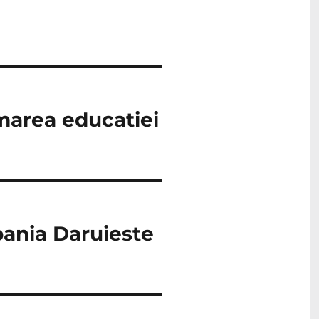
marea educatiei
pania Daruieste