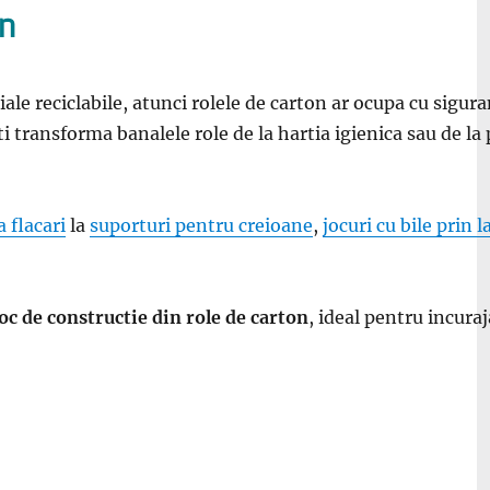
on
iale reciclabile, atunci rolele de carton ar ocupa cu sigur
oti transforma banalele role de la hartia igienica sau de l
 flacari
la
suporturi pentru creioane
,
jocuri cu bile prin l
joc de constructie din role de carton
, ideal pentru incuraj