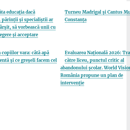
ta educația dacă
Turneu Madrigal și Cantus Mu
 părinții și specialiștii ar
Constanța
fârșit, să vorbească unii cu
elegere și acceptare
 copiilor vara: câtă apă
Evaluarea Națională 2026: Tra
entă și ce greșeli facem cel
către liceu, punctul critic al
abandonului școlar. World Visio
România propune un plan de
intervenție