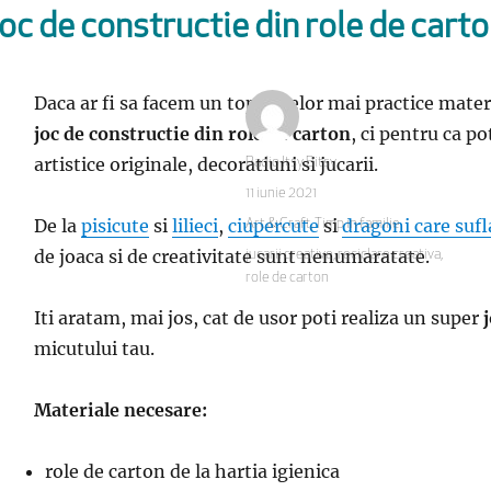
oc de constructie din role de cart
Daca ar fi sa facem un top al celor mai practice mater
joc de constructie din role de carton
, ci pentru ca p
artistice originale, decoratiuni si jucarii.
Autor
Radio Itsy Bitsy
Publicat
11 iunie 2021
pe
De la
pisicute
si
lilieci
,
ciupercute
si
dragoni care sufla
Categorii
Art & Craft
,
Timp in familie
de joaca si de creativitate sunt nenumaratate.
Etichete
jucarii creative
,
reciclare creativa
,
role de carton
Iti aratam, mai jos, cat de usor poti realiza un super
micutului tau.
Materiale necesare:
role de carton de la hartia igienica