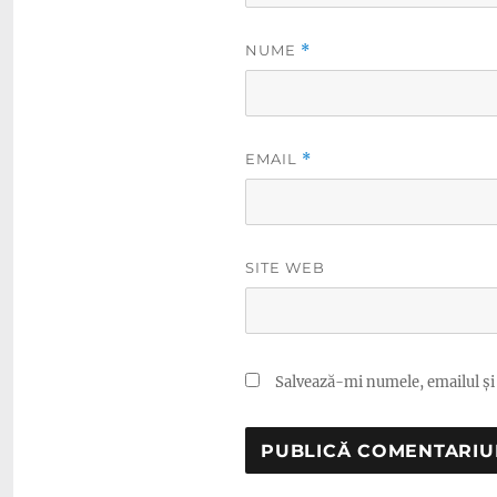
NUME
*
EMAIL
*
SITE WEB
Salvează-mi numele, emailul și 