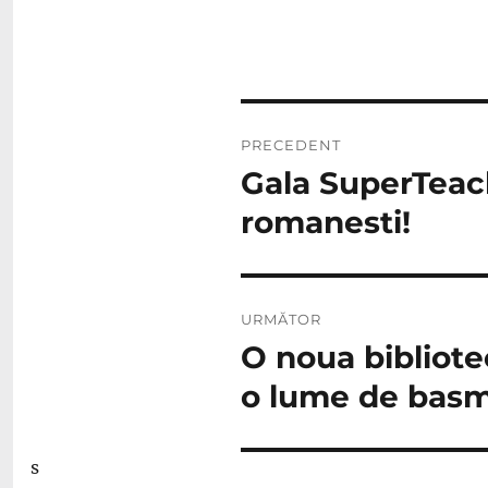
Navigare
PRECEDENT
în
Gala SuperTeac
Articolul
anterior:
articole
romanesti!
URMĂTOR
O noua bibliote
Articolul
următor:
o lume de bas
s