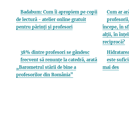
Badabum: Cum îi apropiem pe copii
Cum ar ară
de lectură - atelier online gratuit
profesorii,
pentru părinți și profesori
începe, în s
alții, în înț
reciprocă?
38% dintre profesori se gândesc
Hidratarea
frecvent să renunțe la catedră, arată
este sufici
„Barometrul stării de bine a
mai des
profesorilor din România”