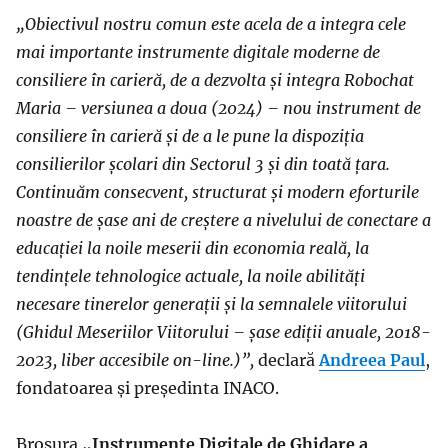
„Obiectivul nostru comun este acela de a integra cele
mai importante instrumente digitale moderne de
consiliere în carieră, de a dezvolta și integra Robochat
Maria – versiunea a doua (2024) – nou instrument de
consiliere în carieră și de a le pune la dispoziția
consilierilor școlari din Sectorul 3 și din toată țara.
Continuăm consecvent, structurat și modern eforturile
noastre de șase ani de creștere a nivelului de conectare a
educației la noile meserii din economia reală, la
tendințele tehnologice actuale, la noile abilități
necesare tinerelor generații și la semnalele viitorului
(Ghidul Meseriilor Viitorului – șase ediții anuale, 2018-
2023, liber accesibile on-line.)”,
declară
Andreea Paul
,
fondatoarea și președinta INACO.
Broșura „
Instrumente Digitale de Ghidare a