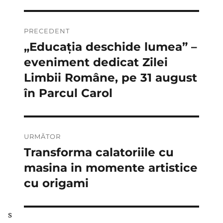
Navigare
PRECEDENT
în
„Educaţia deschide lumea” –
Articolul
anterior:
eveniment dedicat Zilei
articole
Limbii Române, pe 31 august
în Parcul Carol
URMĂTOR
Transforma calatoriile cu
Articolul
următor:
masina in momente artistice
cu origami
s