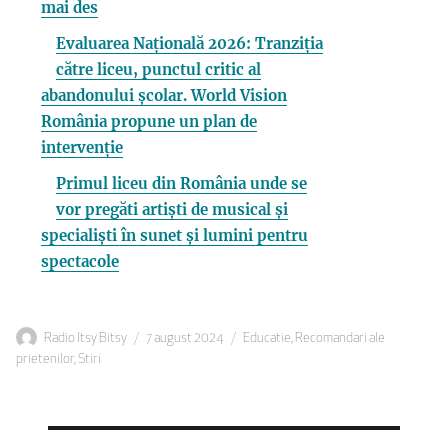
mai des
Evaluarea Națională 2026: Tranziția
către liceu, punctul critic al
abandonului școlar. World Vision
România propune un plan de
intervenție
Primul liceu din România unde se
vor pregăti artiști de musical și
specialiști în sunet și lumini pentru
spectacole
Autor
Publicat
Categorii
Radio Itsy Bitsy
7 august 2024
Educatie
,
Recomandari ale
pe
prietenilor
,
Stiri