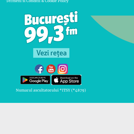
Termeni si Conditii & Cookie Policy
Numarul ascultatorului *ITSY (*4879)