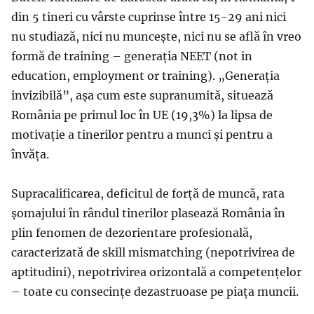
din 5 tineri cu vârste cuprinse între 15-29 ani nici
nu studiază, nici nu muncește, nici nu se află în vreo
formă de training – generația NEET (not in
education, employment or training). „Generația
invizibilă”, așa cum este supranumită, situează
România pe primul loc în UE (19,3%) la lipsa de
motivație a tinerilor pentru a munci și pentru a
învăța.
Supracalificarea, deficitul de forță de muncă, rata
șomajului în rândul tinerilor plasează România în
plin fenomen de dezorientare profesională,
caracterizată de skill mismatching (nepotrivirea de
aptitudini), nepotrivirea orizontală a competențelor
– toate cu consecințe dezastruoase pe piața muncii.