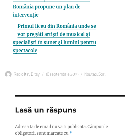
România propune un plan de
intervenție
Primul liceu din România unde se
vor pregăti artiști de musical și
specialiști în sunet și lumini pentru
spectacole
Autor
Publicat
Categorii
Radio Itsy Bitsy
16 septembrie 2019
Noutati
,
Stiri
pe
Lasă un răspuns
Adresa ta de email nu va fi publicată.
Câmpurile
obligatorii sunt marcate cu
*