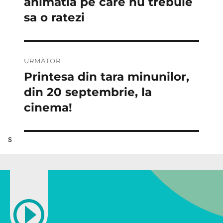
animatia pe care nu trebuie
articole
sa o ratezi
URMĂTOR
Printesa din tara minunilor,
Articolul
următor:
din 20 septembrie, la
cinema!
s