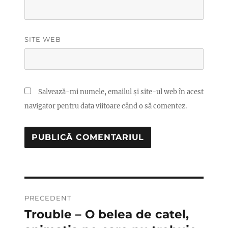
SITE WEB
Salvează-mi numele, emailul și site-ul web în acest
navigator pentru data viitoare când o să comentez.
Navigare
PRECEDENT
în
Trouble – O belea de catel,
Articolul
anterior: