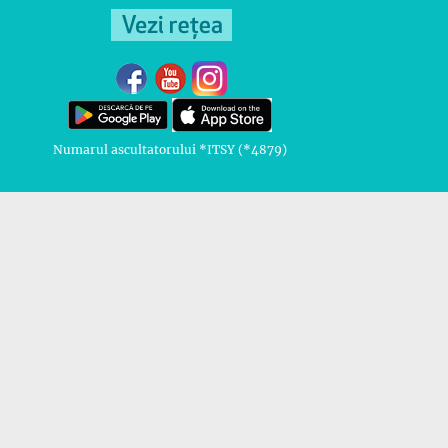
Numarul ascultatorului *ITSY (*4879)