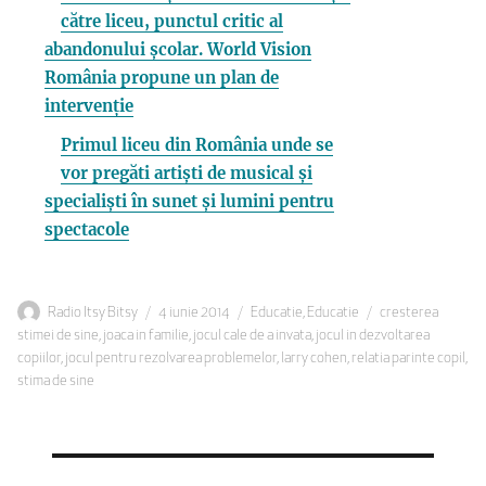
către liceu, punctul critic al
abandonului școlar. World Vision
România propune un plan de
intervenție
Primul liceu din România unde se
vor pregăti artiști de musical și
specialiști în sunet și lumini pentru
spectacole
Autor
Publicat
Categorii
Etichete
Radio Itsy Bitsy
4 iunie 2014
Educatie
,
Educatie
cresterea
pe
stimei de sine
,
joaca in familie
,
jocul cale de a invata
,
jocul in dezvoltarea
copiilor
,
jocul pentru rezolvarea problemelor
,
larry cohen
,
relatia parinte copil
,
stima de sine