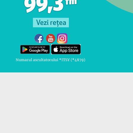
Numarul ascultatorului *ITSY (*4879)