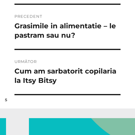
Navigare
PRECEDENT
în
Grasimile in alimentatie – le
Articolul
anterior:
pastram sau nu?
articole
URMĂTOR
Cum am sarbatorit copilaria
Articolul
următor:
la Itsy Bitsy
s