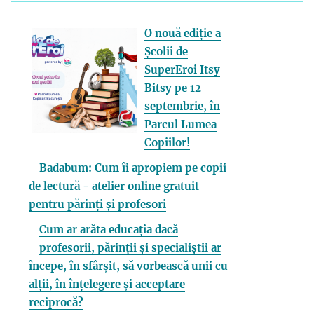
O nouă ediție a
Școlii de
SuperEroi Itsy
Bitsy pe 12
septembrie, în
Parcul Lumea
Copiilor!
Badabum: Cum îi apropiem pe copii
de lectură - atelier online gratuit
pentru părinți și profesori
Cum ar arăta educația dacă
profesorii, părinții și specialiștii ar
începe, în sfârșit, să vorbească unii cu
alții, în înțelegere și acceptare
reciprocă?