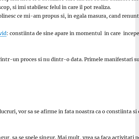
op, si imi stabilesc felul in care il pot realiza.
eplinesc ce mi-am propus si, in egala masura, cand renun
vid
: constiinta de sine apare in momentul in care incep
 printr-un proces si nu dintr-o data. Primele manifestari 
ucruri, vor sa se afirme in fata noastra ca o constiinta s
ur, sa se spele singur. Mai mult, vrea sa faca activitati 