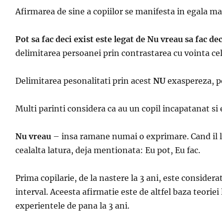
Afirmarea de sine a copiilor se manifesta in egala m
Pot sa fac deci exist este legat de Nu vreau sa fac de
delimitarea persoanei prin contrastarea cu vointa celo
Delimitarea pesonalitati prin acest
NU
exaspereza, pe
Multi parinti considera ca au un copil incapatanat si e
Nu vreau
– insa ramane numai o exprimare. Cand il l
cealalta latura, deja mentionata: Eu pot, Eu fac.
Prima copilarie, de la nastere la 3 ani, este consider
interval. Aceesta afirmatie este de altfel baza teoriei
experientele de pana la 3 ani.