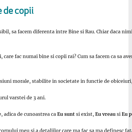
 de copii
sibil, sa facem diferenta intre Bine si Rau. Chiar daca ni
 care fac numai bine si copii rai? Cum sa facem ca sa avem 
uni morale, stabilite in societate in functie de obiceiuri,
rul varstei de 3 ani.
ne, adica de cunoastrea ca
Eu sunt
si exist,
Eu vreau
si
Eu p
ului meu si a detaliilor care ma fac sa ma definesc fata d