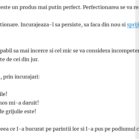
l este un produs mai putin perfect. Perfectionarea se va re
tionare. Incurajeaza-l sa persiste, sa faca din nou si
sprij
ncapabil sa mai incerce si cel mic se va considera incompete
e de cei din jur.
 prin incurajari:
ile!
umos mi-a daruit!
e grijulie este!
 ceea ce I-a bucurat pe parintii lor si I-a pus pe podiumul c