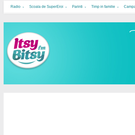
Itsy Bitsy
bucurie in familie
Radio
Scoala de SuperEroi
Parinti
Timp in familie
Campa