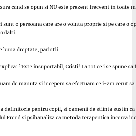
asura cand se opun si NU este prezent frecvent in toate m
ci
sunt o persoana care are o vointa proprie si pe care o o
rlalti.
 buna dreptate, parintii.
xplica: ”Este insuportabil, Cristi! La tot ce i se spune sa 
uam de manuta si incepem sa efectuam ce i-am cerut sa f
ata definitorie pentru copil, si oamenii de stiinta sustin 
 lui Freud si psihanaliza ca metoda terapeutica incerca inc