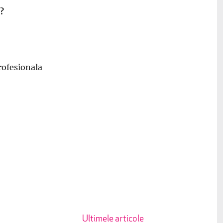
e?
rofesionala
Ultimele articole