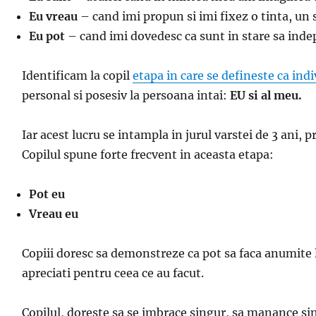
Eu vreau
– cand imi propun si imi fixez o tinta, un sc
Eu pot
– cand imi dovedesc ca sunt in stare sa ind
Identificam la copil
etapa in care se defineste ca indi
personal si posesiv la persoana intai:
EU si al meu.
Iar acest lucru se intampla in jurul varstei de 3 ani,
Copilul spune forte frecvent in aceasta etapa:
Pot eu
Vreau eu
Copiii doresc sa demonstreze ca pot sa faca anumite l
apreciati pentru ceea ce au facut.
Copilul, doreste sa se imbrace singur, sa manance sing