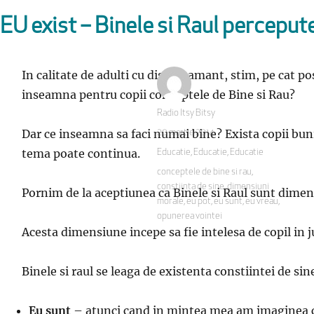
 EU exist – Binele si Raul percepute
In calitate de adulti cu discernamant, stim, pe cat po
inseamna pentru copii conceptele de Bine si Rau?
Autor
Radio Itsy Bitsy
Dar ce inseamna sa faci numai bine? Exista copii buni,
Publicat
20 martie 2014
pe
tema poate continua.
Categorii
Educatie
,
Educatie
,
Educatie
Etichete
conceptele de bine si rau
,
constiinta de sine
,
dimensiuni
Pornim de la aceptiunea ca Binele si Raul sunt dimensi
morale
,
eu pot
,
eu sunt
,
eu vreau
,
opunerea vointei
Acesta dimensiune incepe sa fie intelesa de copil in ju
Binele si raul se leaga de existenta constiintei de si
Eu sunt
– atunci cand in mintea mea am imaginea corp