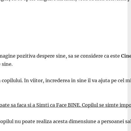
imagine pozitiva despere sine, sa se considere ca este
Cine
 sine.
lului. In viitor, increderea in sine il va ajuta pe cel mic
Poate sa faca si a Simti ca Face BINE. Copilul se simte im
, copilul nu poate realiza acesta dimensiune a persoanei sal