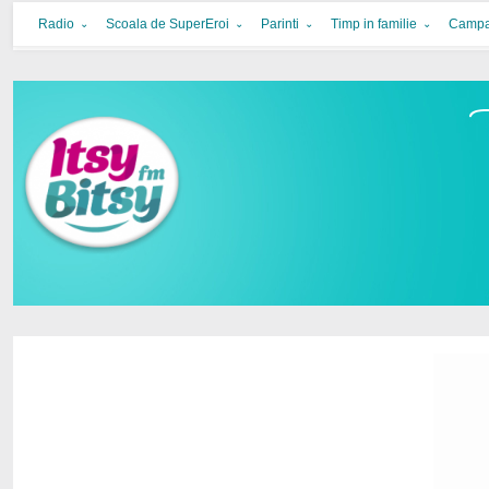
Itsy Bitsy
bucurie in familie
Radio
Scoala de SuperEroi
Parinti
Timp in familie
Campa