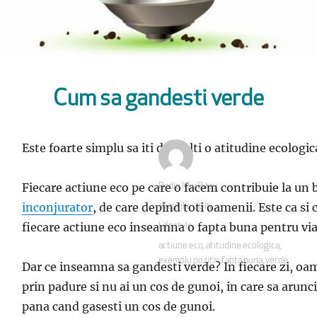
Cum sa gandesti verde
Este foarte simplu sa iti dezvolti o atitudine ecologica
Fiecare actiune eco pe care o facem contribuie la un 
Autor
Radio Itsy Bitsy
inconjurator
, de care depind toti oamenii. Este ca s
Publicat
16 aprilie 2015
pe
fiecare actiune eco inseamna o fapta buna pentru via
Categorii
Lifestyle
Etichete
actiune eco
,
atitudine ecologica
,
exemplu pozitiv
,
fapta buna
,
verde
Dar ce inseamna sa gandesti verde? In fiecare zi, oam
prin padure si nu ai un cos de gunoi, in care sa arunc
pana cand gasesti un cos de gunoi.