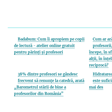
Badabum: Cum îi apropiem pe copii
Cum ar ară
de lectură - atelier online gratuit
profesorii,
pentru părinți și profesori
începe, în s
alții, în înț
reciprocă?
38% dintre profesori se gândesc
Hidratarea
frecvent să renunțe la catedră, arată
este sufici
„Barometrul stării de bine a
mai des
profesorilor din România”