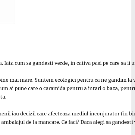
. Iata cum sa gandesti verde, in cativa pasi pe care sa ii u
bine mai mare. Suntem ecologici pentru ca ne gandim la vi
i cum ai pune cate o caramida pentru a intari o baza, pent
ta.
enii iau decizii care afecteaza mediul inconjurator (in bi
i ambalajul de la mancare. Ce faci? Daca alegi sa gandesti 