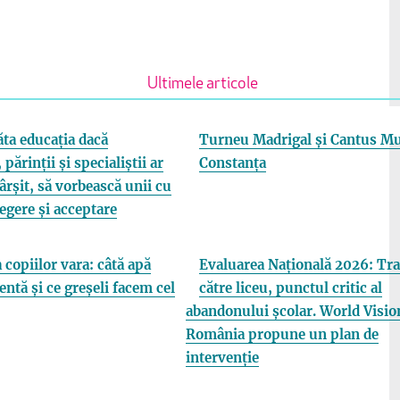
Ultimele articole
ta educația dacă
Turneu Madrigal și Cantus Mu
 părinții și specialiștii ar
Constanța
fârșit, să vorbească unii cu
elegere și acceptare
 copiilor vara: câtă apă
Evaluarea Națională 2026: Tra
entă și ce greșeli facem cel
către liceu, punctul critic al
abandonului școlar. World Visio
România propune un plan de
intervenție