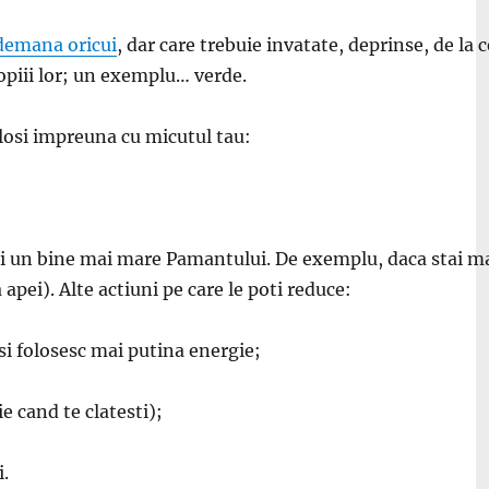
ndemana oricui
, dar care trebuie invatate, deprinse, de la c
opiii lor; un exemplu… verde.
folosi impreuna cu micutul tau:
aci un bine mai mare Pamantului. De exemplu, daca stai m
apei). Alte actiuni pe care le poti reduce:
si folosesc mai putina energie;
ie cand te clatesti);
i.