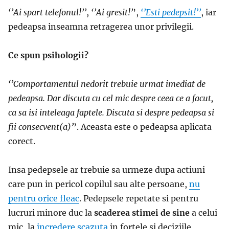
‘’
Ai spart telefonul!’’
,
‘’Ai gresit!’
’,
‘’Esti pedepsit!’’
, iar
pedeapsa inseamna retragerea unor privilegii.
Ce spun psihologii?
‘’
Comportamentul nedorit trebuie urmat imediat de
pedeapsa. Dar discuta cu cel mic despre ceea ce a facut,
ca sa isi inteleaga faptele. Discuta si despre pedeapsa si
fii consecvent(a)’
’. Aceasta este o pedeapsa aplicata
corect.
Insa pedepsele ar trebuie sa urmeze dupa actiuni
care pun in pericol copilul sau alte persoane,
nu
pentru orice fleac
. Pedepsele repetate si pentru
lucruri minore duc la
scaderea stimei de sine
a celui
mic, la
incredere scazuta
in fortele si deciziile