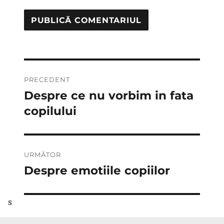
Navigare
PRECEDENT
în
Despre ce nu vorbim in fata
Articolul
anterior:
copilului
articole
URMĂTOR
Despre emotiile copiilor
Articolul
următor:
s