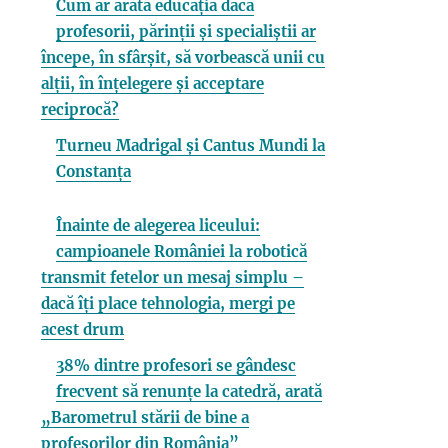
Cum ar arăta educația dacă
profesorii, părinții și specialiștii ar
începe, în sfârșit, să vorbească unii cu
alții, în înțelegere și acceptare
reciprocă?
Turneu Madrigal și Cantus Mundi la
Constanța
Înainte de alegerea liceului:
campioanele României la robotică
transmit fetelor un mesaj simplu –
dacă îți place tehnologia, mergi pe
acest drum
38% dintre profesori se gândesc
frecvent să renunțe la catedră, arată
„Barometrul stării de bine a
profesorilor din România”