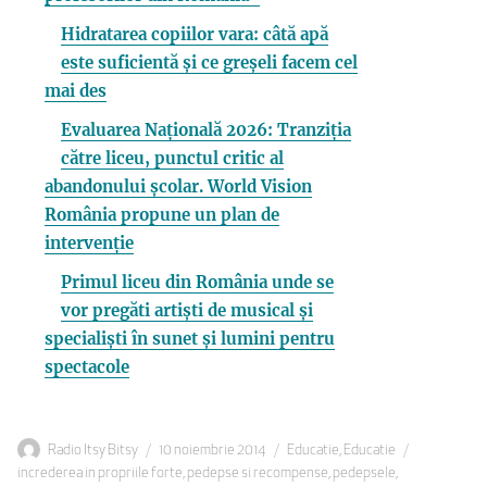
Hidratarea copiilor vara: câtă apă
este suficientă și ce greșeli facem cel
mai des
Evaluarea Națională 2026: Tranziția
către liceu, punctul critic al
abandonului școlar. World Vision
România propune un plan de
intervenție
Primul liceu din România unde se
vor pregăti artiști de musical și
specialiști în sunet și lumini pentru
spectacole
Autor
Publicat
Categorii
Etichete
Radio Itsy Bitsy
10 noiembrie 2014
Educatie
,
Educatie
pe
increderea in propriile forte
,
pedepse si recompense
,
pedepsele
,