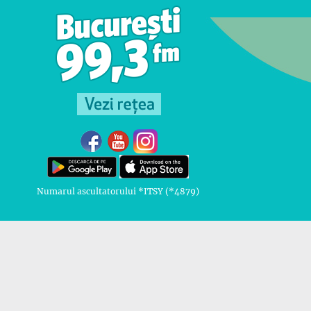
Numarul ascultatorului *ITSY (*4879)