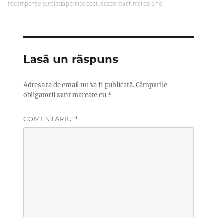
recompensele
,
relatia parinte copil
,
scaderea stimei de sine
Lasă un răspuns
Adresa ta de email nu va fi publicată.
Câmpurile
obligatorii sunt marcate cu
*
COMENTARIU
*