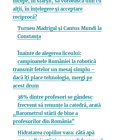
începe, în sfârșit, să vorbească unii cu
alții, în înțelegere și acceptare
reciprocă?
Turneu Madrigal și Cantus Mundi la
Constanța
Înainte de alegerea liceului:
campioanele României la robotică
transmit fetelor un mesaj simplu –
dacă îți place tehnologia, mergi pe
acest drum
38% dintre profesori se gândesc
frecvent să renunțe la catedră, arată
„Barometrul stării de bine a
profesorilor din România”
Hidratarea copiilor vara: câtă apă