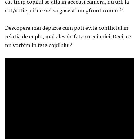
cat timp copilul se afla in aceeasi camera, nu urli la
sot/sotie, ci incerci sa gasesti un „front comun”.
Descopera mai departe cum poti evita conflictul in
relatia de cuplu, mai ales de fata cu cei mici. Deci, ce
nu vorbim in fata copilului?