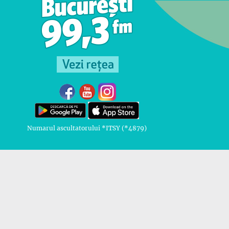
Numarul ascultatorului *ITSY (*4879)