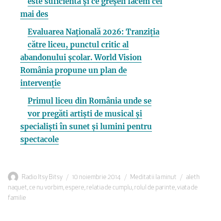
este suficientă și ce greșeli facem cel
mai des
Evaluarea Națională 2026: Tranziția
către liceu, punctul critic al
abandonului școlar. World Vision
România propune un plan de
intervenție
Primul liceu din România unde se
vor pregăti artiști de musical și
specialiști în sunet și lumini pentru
spectacole
Autor
Publicat
Categorii
Etichete
Radio Itsy Bitsy
10 noiembrie 2014
Meditatii la minut
aleth
pe
naquet
,
ce nu vorbim
,
espere
,
relatia de cumplu
,
rolul de parinte
,
viata de
familie