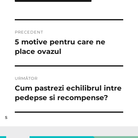
Navigare
PRECEDENT
în
5 motive pentru care ne
Articolul
anterior:
place ovazul
articole
URMĂTOR
Cum pastrezi echilibrul intre
Articolul
următor:
pedepse si recompense?
s