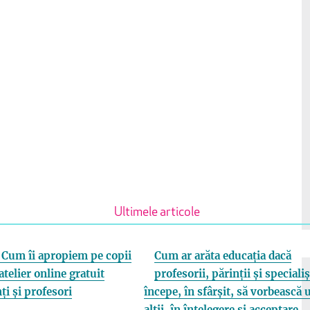
Ultimele articole
Cum îi apropiem pe copii
Cum ar arăta educația dacă
atelier online gratuit
profesorii, părinții și specialiș
ți și profesori
începe, în sfârșit, să vorbească 
alții, în înțelegere și acceptare