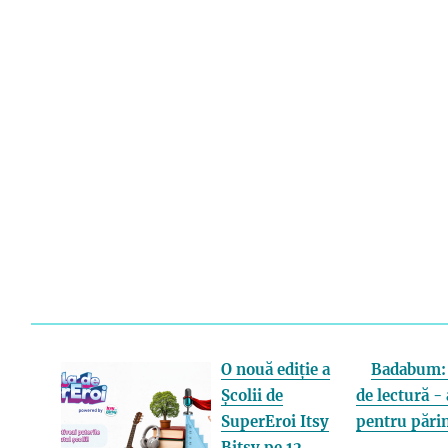
O nouă ediție a
Badabum: 
Școlii de
de lectură - 
SuperEroi Itsy
pentru părin
Bitsy pe 12