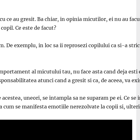
 cu ce au gresit. Ba chiar, in opinia micutilor, ei nu au fac
 copil. Ce este de facut?
De exemplu, in loc sa ii reprosezi copilului ca si-a strica
ortament al micutului tau, nu face asta cand deja esti en
sponsabilitatea atunci cand a gresit si ca, de aceea, va exi
e acestea, uneori, se intampla sa ne suparam pe ei. Ce se 
um se manifesta emotiile nerezolvate la copii si, ulterior