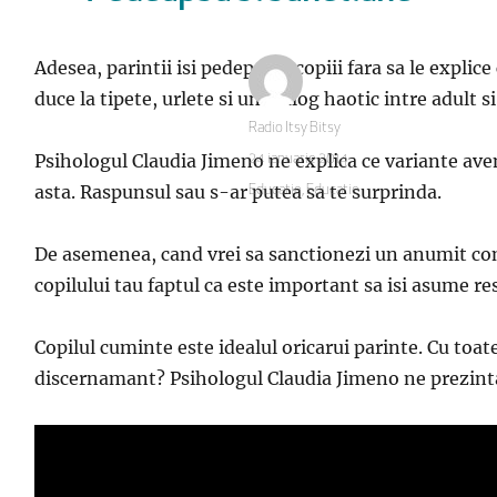
Adesea, parintii isi pedepsesc copiii fara sa le explice
duce la tipete, urlete si un dialog haotic intre adult si
Autor
Radio Itsy Bitsy
Psihologul Claudia Jimeno ne explica ce variante avem. 
Publicat
24 ianuarie 2014
pe
asta. Raspunsul sau s-ar putea sa te surprinda.
Categorii
Educatie
,
Educatie
De asemenea, cand vrei sa sanctionezi un anumit comp
copilului tau faptul ca este important sa isi asume re
Copilul cuminte este idealul oricarui parinte. Cu toat
discernamant? Psihologul Claudia Jimeno ne prezinta c