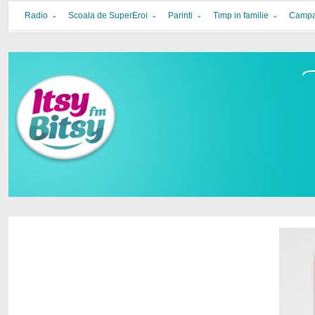
Itsy Bitsy
bucurie in familie
Radio
Scoala de SuperEroi
Parinti
Timp in familie
Campa