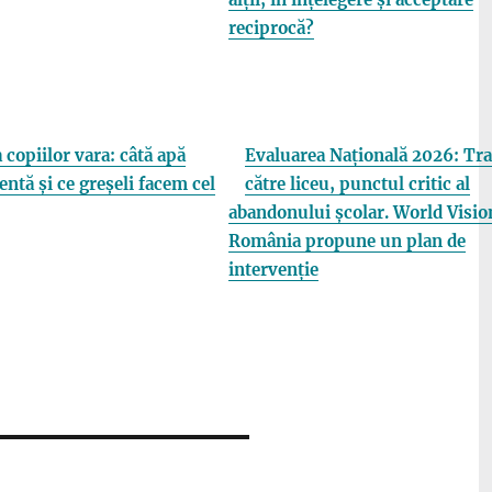
reciprocă?
 copiilor vara: câtă apă
Evaluarea Națională 2026: Tra
entă și ce greșeli facem cel
către liceu, punctul critic al
abandonului școlar. World Visio
România propune un plan de
intervenție