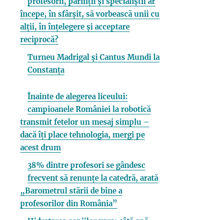
profesorii, părinții și specialiștii ar
începe, în sfârșit, să vorbească unii cu
alții, în înțelegere și acceptare
reciprocă?
Turneu Madrigal și Cantus Mundi la
Constanța
Înainte de alegerea liceului:
campioanele României la robotică
transmit fetelor un mesaj simplu –
dacă îți place tehnologia, mergi pe
acest drum
38% dintre profesori se gândesc
frecvent să renunțe la catedră, arată
„Barometrul stării de bine a
profesorilor din România”