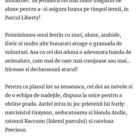
indraznet: sa jefuiasca cel mai mare magazin de
alune pentru a-si asigura hrana pe timpul iernii, in
Parcul Liberty!
Promisiunea unui festin cu nuci, alune, arahide,
fistic si multe alte bunatati atrage o gramada de
voluntari. Asa ca cei doi aduna o adevarata banda de
animalute, care mai de care mai curajoase sau mai…
fricoase si declansează atacul!
Pentru ca planul lor sa reuseasca, cei doi au nevoie si
de o echipa de nadejde, dispusa la orice pentru a
obtine prada. Astfel intra in joc prietenii lui Surly:
narcisistul Grayson, seducatoarea si blanda Andie,
ratonul Raccoon (liderul parcului) si catelusa
Precious.