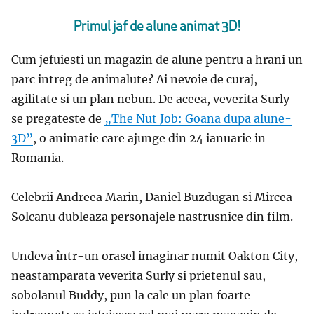
Primul jaf de alune animat 3D!
Cum jefuiesti un magazin de alune pentru a hrani un
parc intreg de animalute? Ai nevoie de curaj,
agilitate si un plan nebun. De aceea, veverita Surly
se pregateste de
„The Nut Job: Goana dupa alune-
3D”
, o animatie care ajunge din 24 ianuarie in
Romania.
Celebrii Andreea Marin, Daniel Buzdugan si Mircea
Solcanu dubleaza personajele nastrusnice din film.
Undeva într-un orasel imaginar numit Oakton City,
neastamparata veverita Surly si prietenul sau,
sobolanul Buddy, pun la cale un plan foarte