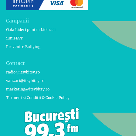
Campanii
Gala Lideri pentru Liderasi
1uniFEST
Prevenire Bullying
Contact
radio@itsybitsy.ro
vanzari@itsybitsy.ro
marketing@itsybitsy.ro
Termeni si Conditii & Cookie Policy