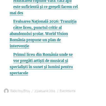
Hidratarea copiilor vara: câtă apă
este suficientă și ce greșeli facem cel
mai des
Evaluarea Națională 2026: Tranziția
către liceu, punctul critic al
abandonului școlar. World Vision
România propune un plan de
intervenție
Primul liceu din România unde se
vor pregăti artiști de musical și
specialiști în sunet și lumini pentru
spectacole
Autor
Publicat
Categorii
Radio Itsy Bitsy
23 ianuarie 2014
Evenimente
pe