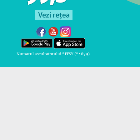
Numarul ascultatorului *ITSY (*4879)