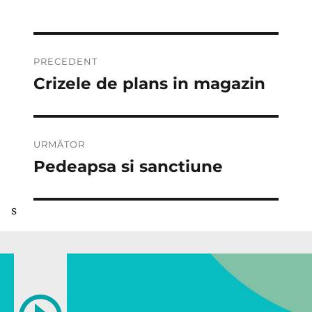
Navigare
PRECEDENT
în
Crizele de plans in magazin
Articolul
anterior:
articole
URMĂTOR
Pedeapsa si sanctiune
Articolul
următor:
s