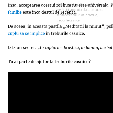
Insa, acceptarea acestui rol inca nu este universala. P
Etichete
diana frazzei
,
familia traditionala
,
meditatii la minut
,
relatia de cuplu
,
familie
este inca destul de recenta.
schimbarea rolurilor in familie
,
treburile casnice
De aceea, in aceasta pastila „Meditatii la minut”, p
cuplu sa se implice
in treburile casnice.
Iata un secret:
„In cuplurile de astazi, in familii, barba
Tu ai parte de ajutor la treburile casnice?