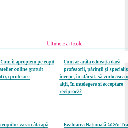
Ultimele articole
Cum îi apropiem pe copii
Cum ar arăta educația dacă
atelier online gratuit
profesorii, părinții și specialiș
ți și profesori
începe, în sfârșit, să vorbească 
alții, în înțelegere și acceptare
reciprocă?
 copiilor vara: câtă apă
Evaluarea Națională 2026: Tra