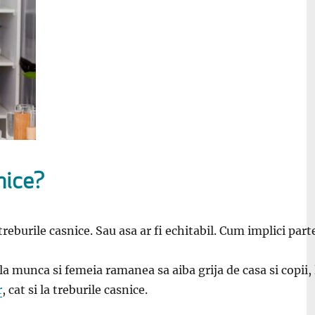
nice?
a treburile casnice. Sau asa ar fi echitabil. Cum implici par
la munca si femeia ramanea sa aiba grija de casa si copii,
r
, cat si la treburile casnice.