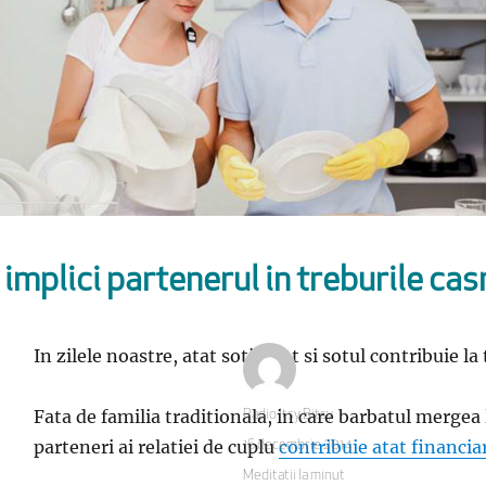
implici partenerul in treburile cas
In zilele noastre, atat sotia, cat si sotul contribuie l
Fata de familia traditionala, in care barbatul mergea 
Autor
Radio Itsy Bitsy
parteneri ai relatiei de cuplu
contribuie atat financia
Publicat
16 decembrie 2014
pe
Categorii
Meditatii la minut