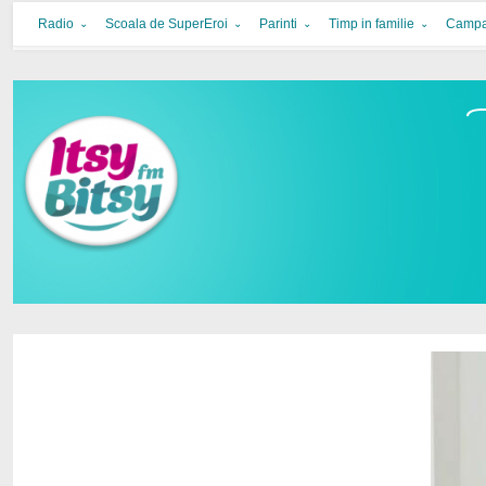
Itsy Bitsy
bucurie in familie
Radio
Scoala de SuperEroi
Parinti
Timp in familie
Campa