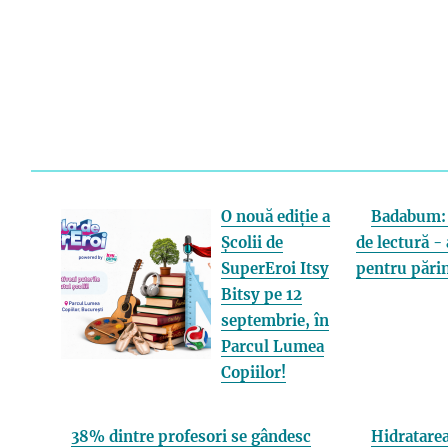
O nouă ediție a
Badabum: 
Școlii de
de lectură - 
SuperEroi Itsy
pentru părin
Bitsy pe 12
septembrie, în
Parcul Lumea
Copiilor!
38% dintre profesori se gândesc
Hidratarea