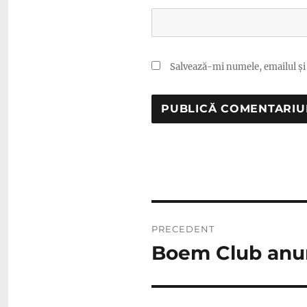
Salvează-mi numele, emailul și 
Navigare
PRECEDENT
în
Boem Club anun
Articolul
anterior:
articole