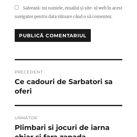
Salvează-mi numele, emailul și site-ul web în acest
navigator pentru data viitoare când o să comentez.
Navigare
PRECEDENT
în
Ce cadouri de Sarbatori sa
Articolul
anterior:
oferi
articole
URMĂTOR
Plimbari si jocuri de iarna
Articolul
următor: