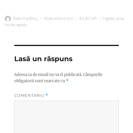
Autor
Publicat
Categorii
Etichete
Radio Itsy Bitsy
28 decembrie 2017
Art & Craft
frigider
,
iarna
,
pe
om de zapada
Lasă un răspuns
Adresa ta de email nu va fi publicată.
Câmpurile
obligatorii sunt marcate cu
*
COMENTARIU
*