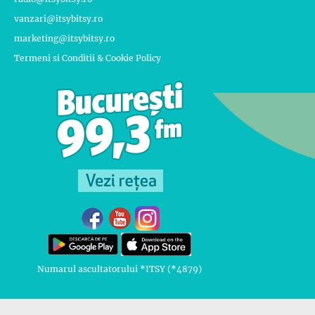
vanzari@itsybitsy.ro
marketing@itsybitsy.ro
Termeni si Conditii & Cookie Policy
Numarul ascultatorului *ITSY (*4879)