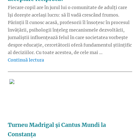
Fiecare copil are în jurul lui o comunitate de adulți care
își dorește același lucru: să îl vadă crescând frumos.
Părinții îl cunosc acasă, profesorii îl însoțesc în procesul
învățării, psihologii înțeleg mecanismele dezvoltării,
jurnaliștii influențează felul în care societatea vorbește
despre educație, cercetătorii oferă fundamentul științific
al deciziilor. Cu toate acestea, de cele mai …
„Cum ar arăta educația dacă profesorii, părinți
Continuă lectura
Turneu Madrigal și Cantus Mundi la
Constanța