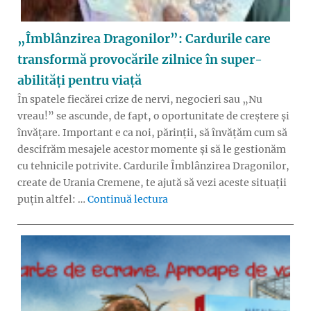
„Îmblânzirea Dragonilor”: Cardurile care
transformă provocările zilnice în super-
abilități pentru viață
În spatele fiecărei crize de nervi, negocieri sau „Nu
vreau!” se ascunde, de fapt, o oportunitate de creștere și
învățare. Important e ca noi, părinții, să învățăm cum să
descifrăm mesajele acestor momente și să le gestionăm
cu tehnicile potrivite. Cardurile Îmblânzirea Dragonilor,
create de Urania Cremene, te ajută să vezi aceste situații
„„Îmblânzirea Dragonilor”: Ca
puțin altfel: …
Continuă lectura