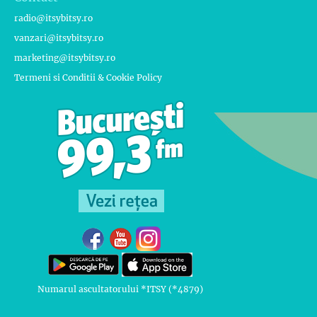
radio@itsybitsy.ro
vanzari@itsybitsy.ro
marketing@itsybitsy.ro
Termeni si Conditii & Cookie Policy
Numarul ascultatorului *ITSY (*4879)