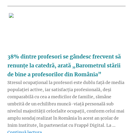
38% dintre profesori se gândesc frecvent să
renunțe la catedră, arată „Barometrul stării
de bine a profesorilor din România”
Stresul ocupațional la profesori este dublu față de media
populației active, iar satisfacția profesională, deși
comparabilă cu cea a medicilor de familie, rămâne
umbrită de un echilibru muncă-viață personală sub
nivelul majorității celorlalte ocupații, conform celui mai
amplu sondaj realizat în România în acest an școlar de
Inim Institute, în parteneriat cu Frappé Digital. La …
„38% dintre profesori se gândesc frecvent să
Continuă lectura