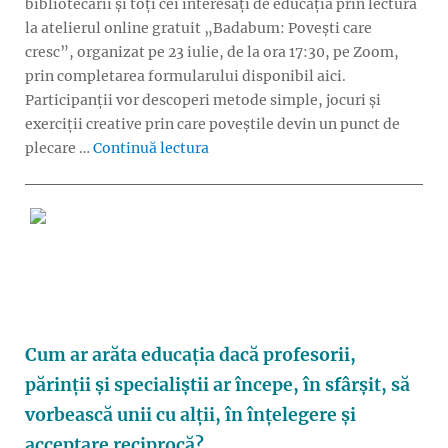
bibliotecarii și toți cei interesați de educația prin lectură
la atelierul online gratuit „Badabum: Povești care
cresc”, organizat pe 23 iulie, de la ora 17:30, pe Zoom,
prin completarea formularului disponibil aici.
Participanții vor descoperi metode simple, jocuri și
exerciții creative prin care poveștile devin un punct de
„Badabum: Cum îi apropiem pe copii
plecare …
Continuă lectura
Cum ar arăta educația dacă profesorii,
părinții și specialiștii ar începe, în sfârșit, să
vorbească unii cu alții, în înțelegere și
acceptare reciprocă?