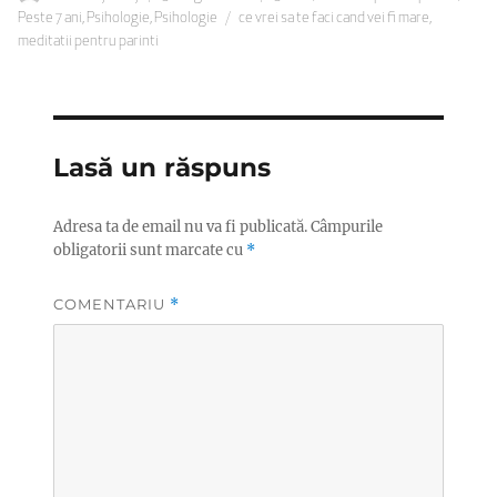
pe
Etichete
Peste 7 ani
,
Psihologie
,
Psihologie
ce vrei sa te faci cand vei fi mare
,
meditatii pentru parinti
Lasă un răspuns
Adresa ta de email nu va fi publicată.
Câmpurile
obligatorii sunt marcate cu
*
COMENTARIU
*