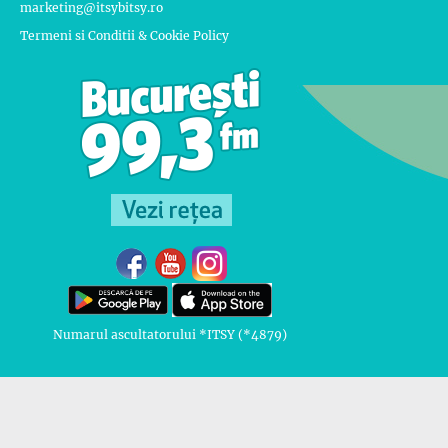
marketing@itsybitsy.ro
Termeni si Conditii & Cookie Policy
Numarul ascultatorului *ITSY (*4879)