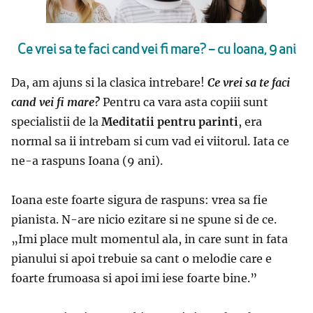
Ce vrei sa te faci cand vei fi mare? – cu Ioana, 9 ani
Da, am ajuns si la clasica intrebare!
Ce vrei sa te faci
cand vei fi mare?
Pentru ca vara asta copiii sunt
specialistii de la
Meditatii pentru parinti
, era
normal sa ii intrebam si cum vad ei viitorul. Iata ce
ne-a raspuns Ioana (9 ani).
Ioana este foarte sigura de raspuns: vrea sa fie
pianista. N-are nicio ezitare si ne spune si de ce.
„I
mi place mult momentul ala, in care sunt in fata
pianului si apoi trebuie sa cant o melodie care e
foarte frumoasa si apoi imi iese foarte bine.
”