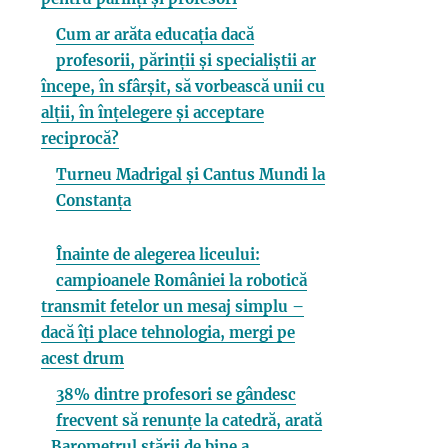
Cum ar arăta educația dacă
profesorii, părinții și specialiștii ar
începe, în sfârșit, să vorbească unii cu
alții, în înțelegere și acceptare
reciprocă?
Turneu Madrigal și Cantus Mundi la
Constanța
Înainte de alegerea liceului:
campioanele României la robotică
transmit fetelor un mesaj simplu –
dacă îți place tehnologia, mergi pe
acest drum
38% dintre profesori se gândesc
frecvent să renunțe la catedră, arată
„Barometrul stării de bine a