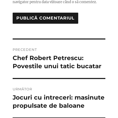
navigator pentru data viitoare când o să comentez.
Navigare
PRECEDENT
în
Chef Robert Petrescu:
Articolul
anterior:
Povestile unui tatic bucatar
articole
URMĂTOR
Jocuri cu intreceri: masinute
Articolul
următor:
propulsate de baloane