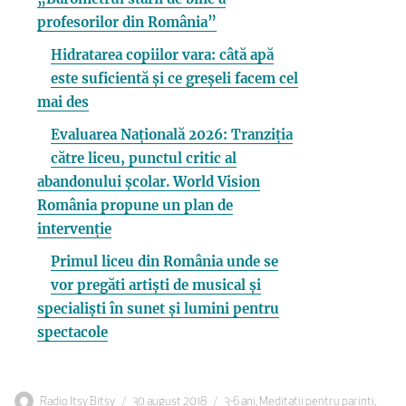
profesorilor din România”
Hidratarea copiilor vara: câtă apă
este suficientă și ce greșeli facem cel
mai des
Evaluarea Națională 2026: Tranziția
către liceu, punctul critic al
abandonului școlar. World Vision
România propune un plan de
intervenție
Primul liceu din România unde se
vor pregăti artiști de musical și
specialiști în sunet și lumini pentru
spectacole
Autor
Publicat
Categorii
Radio Itsy Bitsy
30 august 2018
3-6 ani
,
Meditatii pentru parinti
,