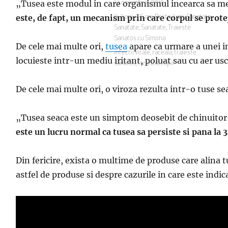
„Tusea este modul in care organismul incearca sa ment
Publicat
14 noiembrie 2019
pe
este, de fapt, un mecanism prin care corpul se prote
Categorii
0-2 ani
,
3-6 ani
,
Peste 7 ani
,
Sanatate
,
Sanatate
,
Sanatate
,
Traieste
Sanatos cu Simona
De cele mai multe ori,
tusea
apare ca urmare a unei inf
Etichete
infectii virale
,
raceala
,
traieste
locuieste intr-un mediu iritant, poluat sau cu aer usc
sanatos
,
tusea la copii
De cele mai multe ori, o viroza rezulta intr-o tuse se
„Tusea seaca este un simptom deosebit de chinuitor si 
este un lucru normal ca tusea sa persiste si pana la
Din fericire, exista o multime de produse care alina tu
astfel de produse si despre cazurile in care este indi