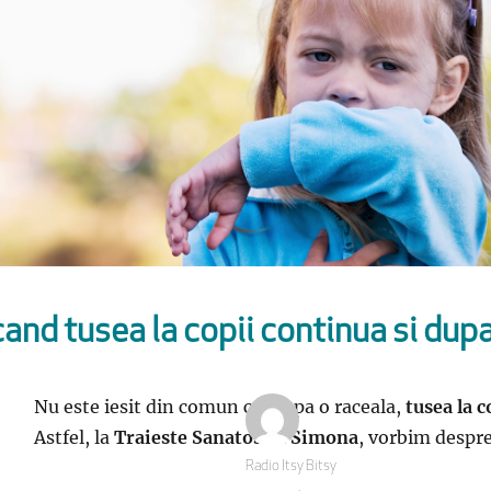
cand tusea la copii continua si dup
Nu este iesit din comun ca, dupa o raceala,
tusea la c
Astfel, la
Traieste Sanatos cu Simona
, vorbim despre 
Autor
Radio Itsy Bitsy