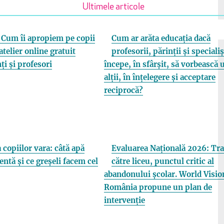
Ultimele articole
Cum îi apropiem pe copii
Cum ar arăta educația dacă
atelier online gratuit
profesorii, părinții și specialiș
ți și profesori
începe, în sfârșit, să vorbească 
alții, în înțelegere și acceptare
reciprocă?
 copiilor vara: câtă apă
Evaluarea Națională 2026: Tra
entă și ce greșeli facem cel
către liceu, punctul critic al
abandonului școlar. World Visio
România propune un plan de
intervenție