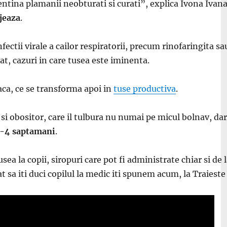
ina plamanii neobturati si curati”, explica Ivona Ivana, 
jeaza
.
ectii virale a cailor respiratorii, precum rinofaringita sau
at, cazuri in care tusea este iminenta.
aca, ce se transforma apoi in
tuse productiva
.
obositor, care il tulbura nu numai pe micul bolnav, dar si
 3-4 saptamani
.
sea la copii, siropuri care pot fi administrate chiar si de 
cat sa iti duci copilul la medic iti spunem acum, la Traies