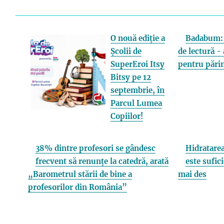
O nouă ediție a
Badabum: 
Școlii de
de lectură - 
SuperEroi Itsy
pentru părin
Bitsy pe 12
septembrie, în
Parcul Lumea
Copiilor!
38% dintre profesori se gândesc
Hidratarea
frecvent să renunțe la catedră, arată
este sufici
„Barometrul stării de bine a
mai des
profesorilor din România”