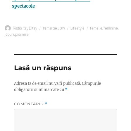
spectacole
Autor
Publicat
Categorii
Etichete
Radio Itsy Bitsy
19 martie 2015
Lifestyle
femeile
,
feminine
,
pe
joburi
,
pioniere
Lasă un răspuns
Adresa ta de email nu va fi publicată.
Câmpurile
obligatorii sunt marcate cu
*
COMENTARIU
*