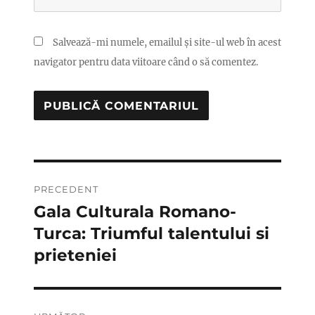
Salvează-mi numele, emailul și site-ul web în acest
navigator pentru data viitoare când o să comentez.
Navigare
PRECEDENT
în
Gala Culturala Romano-
Articolul
anterior:
Turca: Triumful talentului si
articole
prieteniei