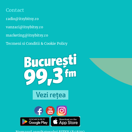
Contact
radio@itsybitsy.ro
vanzari@itsybitsy.ro
marketing@itsybitsy.ro
Termeni si Conditii & Cookie Policy
Numarul ascultatorului *ITSY (*4879)