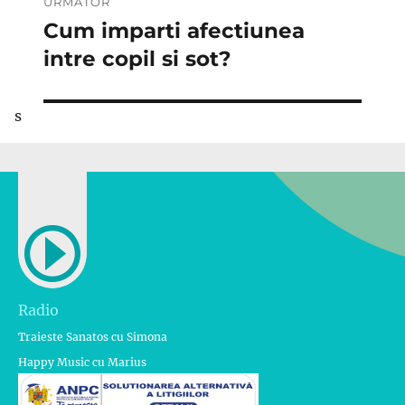
URMĂTOR
Cum imparti afectiunea
Articolul
următor:
intre copil si sot?
s
Radio
Traieste Sanatos cu Simona
Happy Music cu Marius