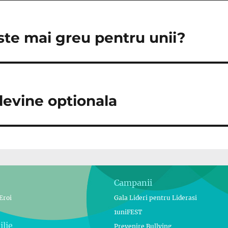
ste mai greu pentru unii?
devine optionala
Campanii
Eroi
Gala Lideri pentru Liderasi
1uniFEST
ilie
Prevenire Bullying