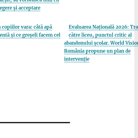
elegere și acceptare
 copiilor vara: câtă apă
Evaluarea Națională 2026: Tra
entă și ce greșeli facem cel
către liceu, punctul critic al
abandonului școlar. World Visio
România propune un plan de
intervenție