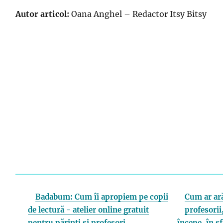
Autor articol:
Oana Anghel – Redactor Itsy Bitsy
Badabum: Cum îi apropiem pe copii
Cum ar ară
de lectură - atelier online gratuit
profesorii,
pentru părinți și profesori
începe, în s