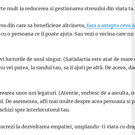
te mult la reducerea si gestionarea stresului din viata ta. 
eva din care sa beneficieze altcineva,
fara a astepta ceva 
a cu o persoana ce il poate ajuta. Sau vezi o vecina care 
i lucrurile de unul singur. (Satisfactia este atat de mare 
vei putea, la randul tau, sa ii ajuti pe altii. De aceea, dac
earea unor noi legaturi. (Atentie, vorbesc de a asculta, nu
ul. De asemenea, afli mai multe despre acea persoana si pot
schizi spre interlocutorul tau.
a lucrezi la dezvoltarea empatiei, umplandu-ti viata cu d