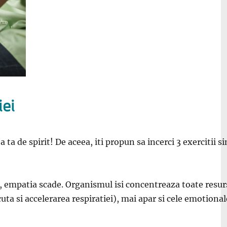
iei
 de spirit! De aceea, iti propun sa incerci 3 exercitii sim
, empatia scade. Organismul isi concentreaza toate resu
a si accelerarea respiratiei), mai apar si cele emotionale.