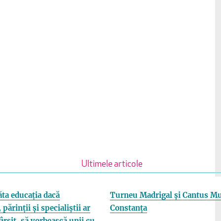
Ultimele articole
ta educația dacă
Turneu Madrigal și Cantus Mu
 părinții și specialiștii ar
Constanța
fârșit, să vorbească unii cu