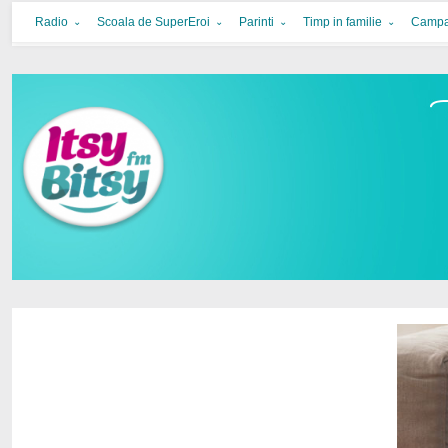
Itsy Bitsy
bucurie in familie
Radio
Scoala de SuperEroi
Parinti
Timp in familie
Campa