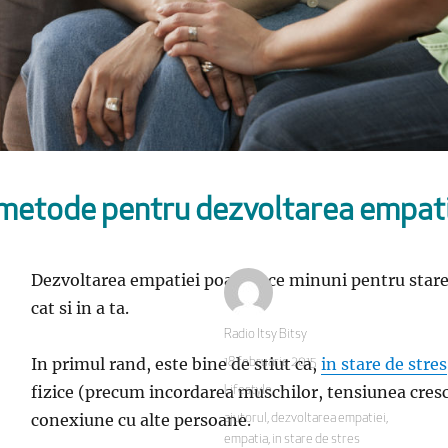
metode pentru dezvoltarea empat
Dezvoltarea empatiei poate face minuni pentru starea ta
cat si in a ta.
Autor
Radio Itsy Bitsy
In primul rand, este bine de stiut ca,
in stare de stres
Publicat
18 februarie 2015
pe
fizice (precum incordarea muschilor, tensiunea crescut
Categorii
Lifestyle
conexiune cu alte persoane.
Etichete
ajutorul
,
dezvoltarea empatiei
,
empatia
,
in stare de stres