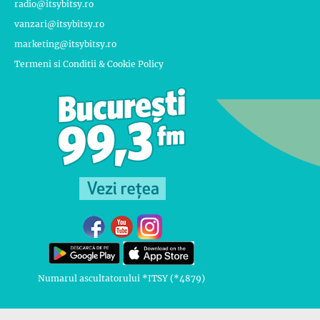
radio@itsybitsy.ro
vanzari@itsybitsy.ro
marketing@itsybitsy.ro
Termeni si Conditii & Cookie Policy
Numarul ascultatorului *ITSY (*4879)