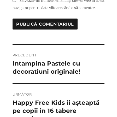
Salvează-mi numele, emailul și site-ul web în acest
navigator pentru data viitoare când o să comentez.
Navigare
PRECEDENT
în
Intampina Pastele cu
Articolul
anterior:
decoratiuni originale!
articole
URMĂTOR
Happy Free Kids îi așteaptă
Articolul
următor:
pe copii în 16 tabere