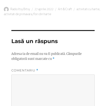
Autor
Publicat
Categorii
Etichete
Radio Itsy Bitsy
27 aprilie 2022
Art & Craft
activitati cu hartie
,
pe
activitati de primavara
,
flori din hartie
Lasă un răspuns
Adresa ta de email nu va fi publicată.
Câmpurile
obligatorii sunt marcate cu
*
COMENTARIU
*