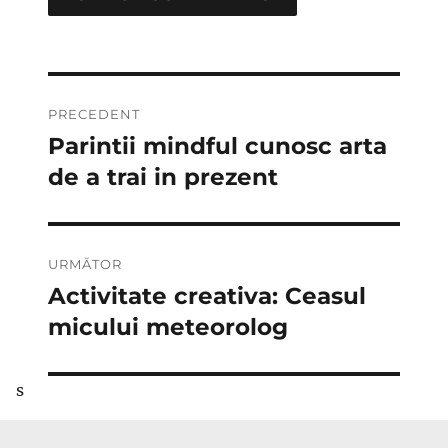
Navigare
PRECEDENT
în
Parintii mindful cunosc arta
Articolul
anterior:
de a trai in prezent
articole
URMĂTOR
Activitate creativa: Ceasul
Articolul
următor:
micului meteorolog
s