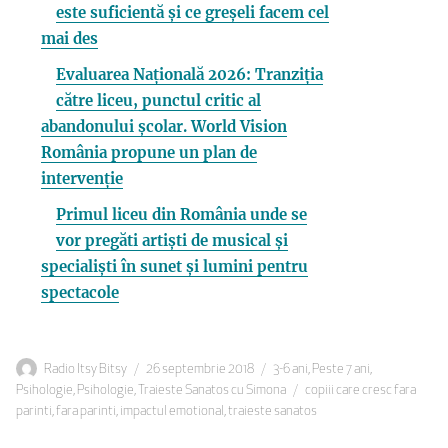
este suficientă și ce greșeli facem cel
mai des
Evaluarea Națională 2026: Tranziția
către liceu, punctul critic al
abandonului școlar. World Vision
România propune un plan de
intervenție
Primul liceu din România unde se
vor pregăti artiști de musical și
specialiști în sunet și lumini pentru
spectacole
Autor
Publicat
Categorii
Radio Itsy Bitsy
26 septembrie 2018
3-6 ani
,
Peste 7 ani
,
pe
Etichete
Psihologie
,
Psihologie
,
Traieste Sanatos cu Simona
copiii care cresc fara
parinti
,
fara parinti
,
impactul emotional
,
traieste sanatos