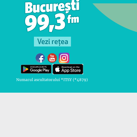
Numarul ascultatorului *ITSY (*4879)