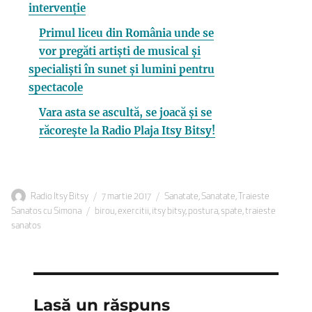
intervenție
Primul liceu din România unde se
vor pregăti artiști de musical și
specialiști în sunet și lumini pentru
spectacole
Vara asta se ascultă, se joacă și se
răcorește la Radio Plaja Itsy Bitsy!
Autor
Publicat
Categorii
Radio Itsy Bitsy
7 martie 2017
Sanatate
,
Sanatate
,
Traieste
Etichete
pe
Sanatos cu Simona
birou
,
exercitii
,
itsy bitsy
,
postura
,
spate
,
traieste
sanatos
Lasă un răspuns