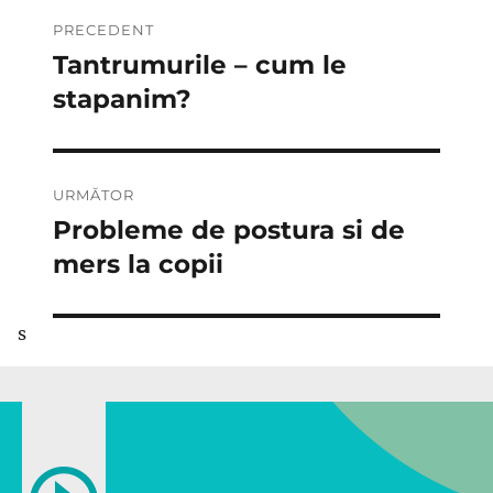
Navigare
PRECEDENT
în
Tantrumurile – cum le
Articolul
anterior:
stapanim?
articole
URMĂTOR
Probleme de postura si de
Articolul
următor:
mers la copii
s