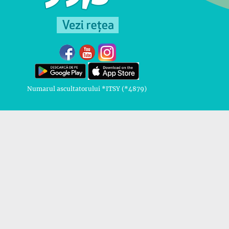
Numarul ascultatorului *ITSY (*4879)