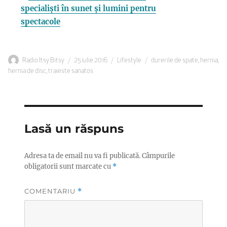
specialiști în sunet și lumini pentru
spectacole
Autor
Publicat
Categorii
Etichete
Radio Itsy Bitsy
25 iulie 2016
Lifestyle
durerile de spate
,
hernia
,
pe
hernia de disc
,
traieste sanatos
Lasă un răspuns
Adresa ta de email nu va fi publicată.
Câmpurile
obligatorii sunt marcate cu
*
COMENTARIU
*