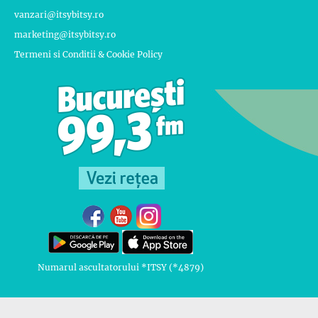
vanzari@itsybitsy.ro
marketing@itsybitsy.ro
Termeni si Conditii & Cookie Policy
Numarul ascultatorului *ITSY (*4879)