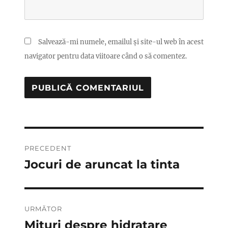
Salvează-mi numele, emailul și site-ul web în acest
navigator pentru data viitoare când o să comentez.
Navigare
PRECEDENT
în
Jocuri de aruncat la tinta
Articolul
anterior:
articole
URMĂTOR
Mituri despre hidratare
Articolul