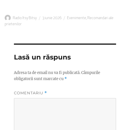
Autor
Publicat
Categorii
Radio Itsy Bitsy
3 iunie 2026
Evenimente
,
Recomandari ale
pe
prietenilor
Lasă un răspuns
Adresa ta de email nu va fi publicată.
Câmpurile
obligatorii sunt marcate cu
*
COMENTARIU
*