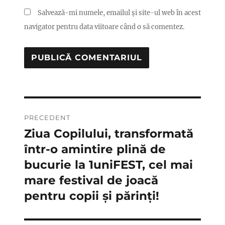
Salvează-mi numele, emailul și site-ul web în acest
navigator pentru data viitoare când o să comentez.
Navigare
PRECEDENT
în
Ziua Copilului, transformată
Articolul
anterior:
într-o amintire plină de
articole
bucurie la 1uniFEST, cel mai
mare festival de joacă
pentru copii și părinți!