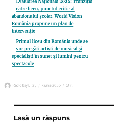
Evaluarea Națională 2026: Tranziția
către liceu, punctul critic al
abandonului școlar. World Vision
România propune un plan de
intervenție
Primul liceu din România unde se
vor pregăti artiști de musical și
specialiști în sunet și lumini pentru
spectacole
Autor
Publicat
Categorii
Radio Itsy Bitsy
3 iunie 2026
Stiri
pe
Lasă un răspuns