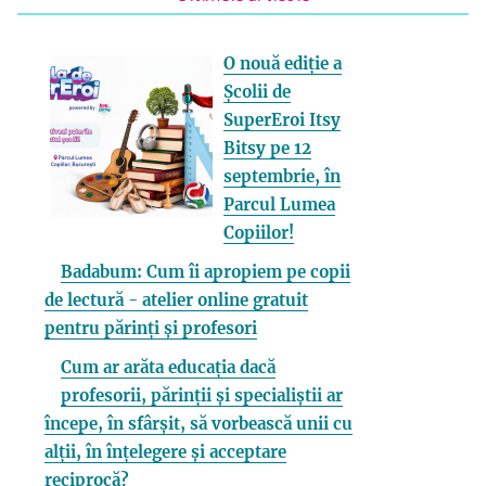
O nouă ediție a
Școlii de
SuperEroi Itsy
Bitsy pe 12
septembrie, în
Parcul Lumea
Copiilor!
Badabum: Cum îi apropiem pe copii
de lectură - atelier online gratuit
pentru părinți și profesori
Cum ar arăta educația dacă
profesorii, părinții și specialiștii ar
începe, în sfârșit, să vorbească unii cu
alții, în înțelegere și acceptare
reciprocă?