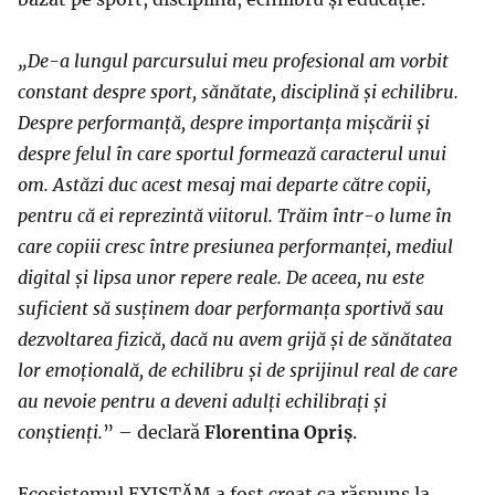
„De-a lungul parcursului meu profesional am vorbit
constant despre sport, sănătate, disciplină și echilibru.
Despre performanță, despre importanța mișcării și
despre felul în care sportul formează caracterul unui
om.
Astăzi duc acest mesaj mai departe către copii,
pentru că ei reprezintă viitorul. Trăim într-o lume în
care copiii cresc între presiunea performanței, mediul
digital și lipsa unor repere reale. De aceea, nu este
suficient să susținem doar performanța sportivă sau
dezvoltarea fizică, dacă nu avem grijă și de sănătatea
lor emoțională, de echilibru și de sprijinul real de care
au nevoie pentru a deveni adulți echilibrați și
conștienți.
” – declară
Florentina Opriș
.
Ecosistemul EXISTĂM a fost creat ca răspuns la