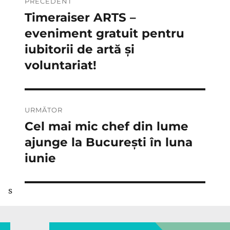
PRECEDENT
în
Timeraiser ARTS –
Articolul
anterior:
eveniment gratuit pentru
articole
iubitorii de artă și
voluntariat!
URMĂTOR
Cel mai mic chef din lume
Articolul
următor:
ajunge la București în luna
iunie
s