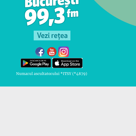
Numarul ascultatorului *ITSY (*4879)