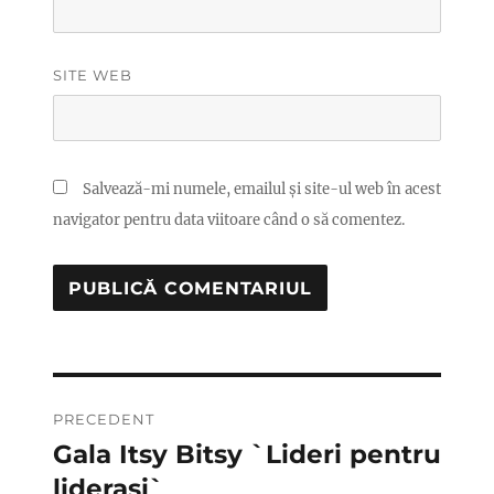
SITE WEB
Salvează-mi numele, emailul și site-ul web în acest
navigator pentru data viitoare când o să comentez.
Navigare
PRECEDENT
în
Gala Itsy Bitsy `Lideri pentru
Articolul
anterior:
liderasi`
articole