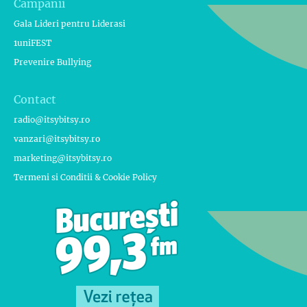
Campanii
Gala Lideri pentru Liderasi
1uniFEST
Prevenire Bullying
Contact
radio@itsybitsy.ro
vanzari@itsybitsy.ro
marketing@itsybitsy.ro
Termeni si Conditii & Cookie Policy