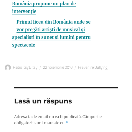
România propune un plan de
intervenție
Primul liceu din România unde se
vor pregăti artiști de musical și
specialiști în sunet și lumini pentru
spectacole
Autor
Publicat
Categorii
Radio Itsy Bitsy
22 noiembrie 2018
Prevenire Bullying
pe
Lasă un răspuns
Adresa ta de email nu va fi publicată.
Câmpurile
obligatorii sunt marcate cu
*