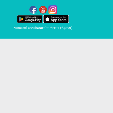
Numarul ascultatorului *ITSY (*4879)