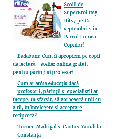
Școlii de
SuperEroi Itsy
Bitsy pe 12
septembrie, în
Parcul Lumea
Copiilor!
Badabum: Cum îi apropiem pe copii
de lectură - atelier online gratuit
pentru părinți și profesori
Cum ar arăta educația dacă
profesorii, părinții și specialiștii ar
începe, în sfârșit, să vorbească unii cu
alții, în înțelegere și acceptare
reciprocă?
Turneu Madrigal și Cantus Mundi la
Constanța