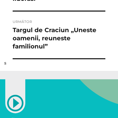
URMĂTOR
Targul de Craciun „Uneste
Articolul
următor:
oamenii, reuneste
familionul”
s