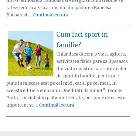
intr-o atmosfera frumoasa si energizanta nu trebuie sa
rateze editia a 4-a a crosului din padurea Baneasa:
„RUNFEST: Curse gratuite pentr
Bucharest …
Continuă lectura
Cum faci sport in
familie?
Chiar daca ducem o viata agitata,
activitatea fizica pare sa lipseasca
din viata noastra. Iata cateva idei
de sport in familie, pentru a-i
pune in miscare atat pe cei mici, cat si pe cei mari. In
aceasta editie a emisiunii „Meditatii la minut”, Ivonne
Ghita, specialist in psihomotricitate, ne spune de ce este
„Cum faci sport in familie?”
important sa …
Continuă lectura