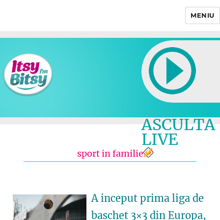
MENIU
Itsy Bitsy
ASCULTA
LIVE
sport in familie
A inceput prima liga de
baschet 3×3 din Europa,