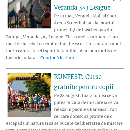
Veranda 3×3 League
Pe 10 mai, Veranda Mall si Sport
Arena Streetball au dat startul
primei ligi de baschet 3×3 din
Europa, Veranda 3×3 League. Fie ca vrei sa urmaresti un
meci de baschet cu copilul tau, fie ca esti in cautarea unui
loc in care sa faceti sport in familie, ai un nou motiv de
„A inceput prima liga de b
bucurie, odata …
Continuă lectura
RUNFEST: Curse
gratuite pentru copii
Pe 28 august, toata lumea se va
putea bucura de miscare si se va
relaxa in padurea Baneasa! Toti
cei care doresc sa profite de o
escapada in natura si sa se bucure de libertatea de miscare