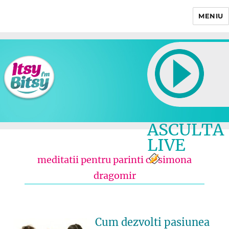
MENIU
Itsy Bitsy
ASCULTA
LIVE
meditatii pentru parinti cu simona
dragomir
Cum dezvolti pasiunea