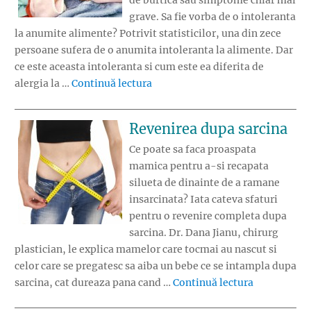
de burtica sau simptome chiar mai
grave. Sa fie vorba de o intoleranta
la anumite alimente? Potrivit statisticilor, una din zece
persoane sufera de o anumita intoleranta la alimente. Dar
ce este aceasta intoleranta si cum este ea diferita de
„Intoleranta la anumite aliment
alergia la …
Continuă lectura
Revenirea dupa sarcina
Ce poate sa faca proaspata
mamica pentru a-si recapata
silueta de dinainte de a ramane
insarcinata? Iata cateva sfaturi
pentru o revenire completa dupa
sarcina. Dr. Dana Jianu, chirurg
plastician, le explica mamelor care tocmai au nascut si
celor care se pregatesc sa aiba un bebe ce se intampla dupa
„Revenirea 
sarcina, cat dureaza pana cand …
Continuă lectura