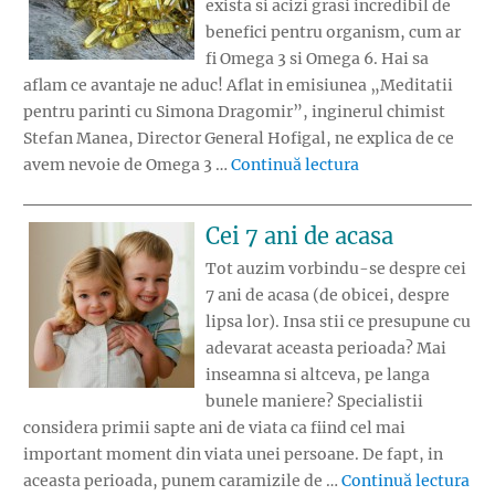
exista si acizi grasi incredibil de
benefici pentru organism, cum ar
fi Omega 3 si Omega 6. Hai sa
aflam ce avantaje ne aduc! Aflat in emisiunea „Meditatii
pentru parinti cu Simona Dragomir”, inginerul chimist
Stefan Manea, Director General Hofigal, ne explica de ce
„Omega 3 si Omega
avem nevoie de Omega 3 …
Continuă lectura
Cei 7 ani de acasa
Tot auzim vorbindu-se despre cei
7 ani de acasa (de obicei, despre
lipsa lor). Insa stii ce presupune cu
adevarat aceasta perioada? Mai
inseamna si altceva, pe langa
bunele maniere? Specialistii
considera primii sapte ani de viata ca fiind cel mai
important moment din viata unei persoane. De fapt, in
„Ce
aceasta perioada, punem caramizile de …
Continuă lectura