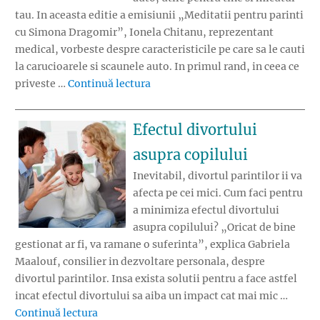
tau. In aceasta editie a emisiunii „Meditatii pentru parinti
cu Simona Dragomir”, Ionela Chitanu, reprezentant
medical, vorbeste despre caracteristicile pe care sa le cauti
la carucioarele si scaunele auto. In primul rand, in ceea ce
„Carucioarele si siguranta auto”
priveste …
Continuă lectura
Efectul divortului
asupra copilului
Inevitabil, divortul parintilor ii va
afecta pe cei mici. Cum faci pentru
a minimiza efectul divortului
asupra copilului? „Oricat de bine
gestionat ar fi, va ramane o suferinta”, explica Gabriela
Maalouf, consilier in dezvoltare personala, despre
divortul parintilor. Insa exista solutii pentru a face astfel
incat efectul divortului sa aiba un impact cat mai mic …
„Efectul divortului asupra copilului”
Continuă lectura