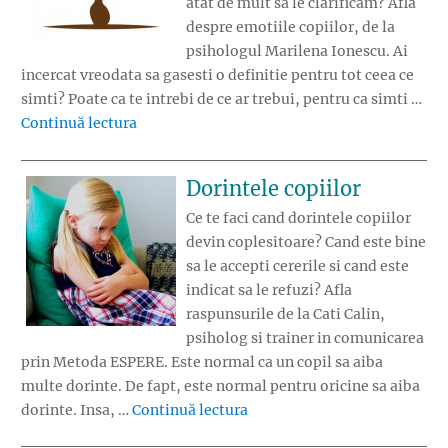
atat de mult sa le clarificam? Afla
despre emotiile copiilor, de la
psihologul Marilena Ionescu. Ai
incercat vreodata sa gasesti o definitie pentru tot ceea ce
simti? Poate ca te intrebi de ce ar trebui, pentru ca simti …
„Despre emotiile copiilor”
Continuă lectura
Dorintele copiilor
Ce te faci cand dorintele copiilor
devin coplesitoare? Cand este bine
sa le accepti cererile si cand este
indicat sa le refuzi? Afla
raspunsurile de la Cati Calin,
psiholog si trainer in comunicarea
prin Metoda ESPERE. Este normal ca un copil sa aiba
multe dorinte. De fapt, este normal pentru oricine sa aiba
„Dorintele copiilor”
dorinte. Insa, …
Continuă lectura