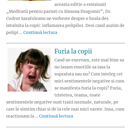
aceasta editie a emisiunii
„Meditatii pentru parinti cu Simona Dragomir”, Dr.
Codrut Sarafoleanu ne vorbeste despre o boala des
intalnita la copii: inflamarea polipilor. Desi cand auzim de
„Polipii la copii”
polipi …
Continuă lectura
Furia la copii
Cand ne enervam, este mai bine sa
nu lasam emotiile sa iasa la
suprafata sau nu? Cum inteleg cei
mici sentimentele negative si cum
se manifesta furia la copii? Furia,
tristetea, teama, toate
sentimentele negative sunt trairi normale, naturale, pe
care le simtim chiar si de la cele mai mici varste. Insa, cum
„Furia la copii”
reactionam la …
Continuă lectura