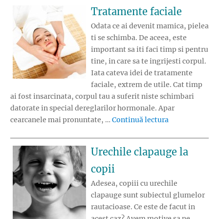
Tratamente faciale
Odata ce ai devenit mamica, pielea
ti se schimba. De aceea, este
important sa iti faci timp si pentru
tine, in care sa te ingrijesti corpul.
Iata cateva idei de tratamente
faciale, extrem de utile. Cat timp
ai fost insarcinata, corpul tau a suferit niste schimbari
datorate in special dereglarilor hormonale. Apar
„Tratamente f
cearcanele mai pronuntate, …
Continuă lectura
Urechile clapauge la
copii
Adesea, copiii cu urechile
clapauge sunt subiectul glumelor
rautacioase. Ce este de facut in
acest caz? Avem motive sa ne