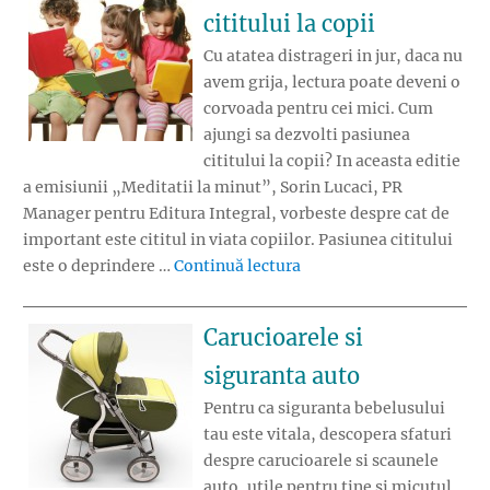
cititului la copii
Cu atatea distrageri in jur, daca nu
avem grija, lectura poate deveni o
corvoada pentru cei mici. Cum
ajungi sa dezvolti pasiunea
cititului la copii? In aceasta editie
a emisiunii „Meditatii la minut”, Sorin Lucaci, PR
Manager pentru Editura Integral, vorbeste despre cat de
important este cititul in viata copiilor. Pasiunea cititului
„Cum dezvolti pasiunea ci
este o deprindere …
Continuă lectura
Carucioarele si
siguranta auto
Pentru ca siguranta bebelusului
tau este vitala, descopera sfaturi
despre carucioarele si scaunele
auto, utile pentru tine si micutul