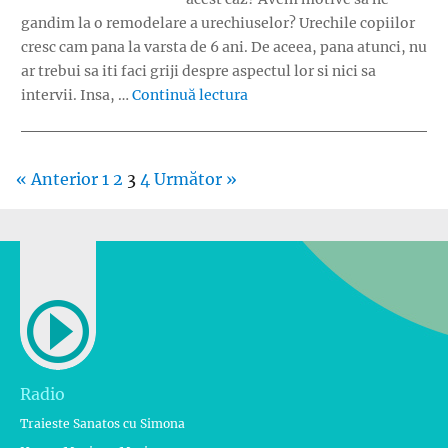
gandim la o remodelare a urechiuselor? Urechile copiilor
cresc cam pana la varsta de 6 ani. De aceea, pana atunci, nu
ar trebui sa iti faci griji despre aspectul lor si nici sa
„Urechile clapauge la copii”
intervii. Insa, …
Continuă lectura
« Anterior
1
2
3
4
Următor »
Radio
Traieste Sanatos cu Simona