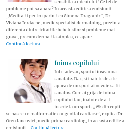
sensibila a micutului? Ce fel de
probleme pot sa apara? In aceasta editie a emisiunii
„Meditatii pentru parinti cu Simona Dragomir”, Dr.
Viviana Iordache, medic specialist dermatolog, prezinta
diferenta dintre iritatiile bebelusilor si probleme mai
grave, precum dermatita atopica, ce apare …
„Pielea sensibila a bebelusului”
Continuă lectura
Inima copilului
Intr-adevar, sportul inseamna
sanatate. Dar, si inainte de a te
apuca de un sport ai nevoie sa fii
sanatos. Cum ai grija de inima
copilului tau, inainte de a-l
inscrie la un sport. „1% din copii
se nasc cu o malformatie congenital cardiaca”, explica Dr.
Oren Iancovici, medic primar cardiolog, in aceasta editie a
„Inima copilului”
emisiunii …
Continuă lectura