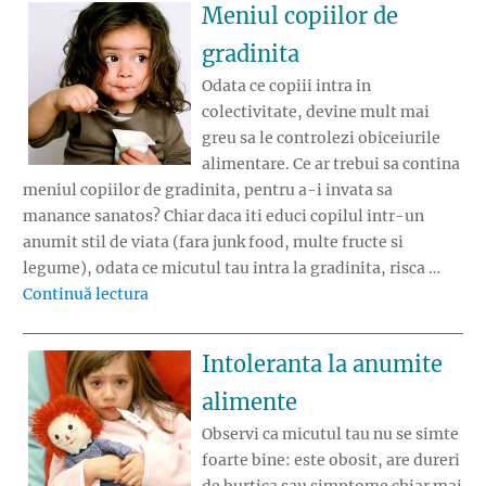
Meniul copiilor de
gradinita
Odata ce copiii intra in
colectivitate, devine mult mai
greu sa le controlezi obiceiurile
alimentare. Ce ar trebui sa contina
meniul copiilor de gradinita, pentru a-i invata sa
manance sanatos? Chiar daca iti educi copilul intr-un
anumit stil de viata (fara junk food, multe fructe si
legume), odata ce micutul tau intra la gradinita, risca …
„Meniul copiilor de gradinita”
Continuă lectura
Intoleranta la anumite
alimente
Observi ca micutul tau nu se simte
foarte bine: este obosit, are dureri