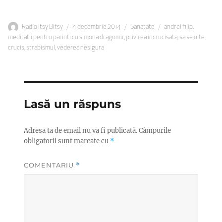
Autor
Publicat
Categorii
Etichete
Radio Itsy Bitsy
4 decembrie 2014
Sanatate
andrei filip
,
pe
meditatii pentru parinti cu simona dragomir
,
privirea incrucisata
,
sa se uite
crucis
,
strabismul
,
vederea nesigura
Lasă un răspuns
Adresa ta de email nu va fi publicată.
Câmpurile
obligatorii sunt marcate cu
*
COMENTARIU
*