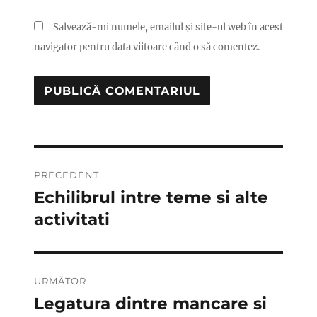
Salvează-mi numele, emailul și site-ul web în acest
navigator pentru data viitoare când o să comentez.
Navigare
PRECEDENT
în
Echilibrul intre teme si alte
Articolul
anterior:
activitati
articole
URMĂTOR
Legatura dintre mancare si
Articolul