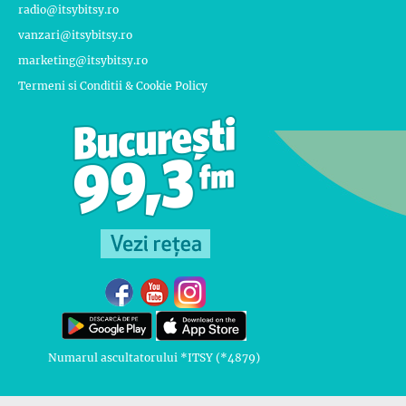
radio@itsybitsy.ro
vanzari@itsybitsy.ro
marketing@itsybitsy.ro
Termeni si Conditii & Cookie Policy
Numarul ascultatorului *ITSY (*4879)