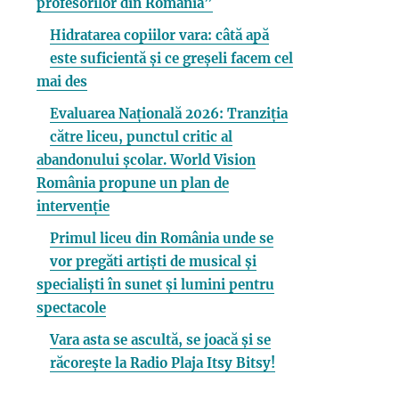
profesorilor din România”
Hidratarea copiilor vara: câtă apă
este suficientă și ce greșeli facem cel
mai des
Evaluarea Națională 2026: Tranziția
către liceu, punctul critic al
abandonului școlar. World Vision
România propune un plan de
intervenție
Primul liceu din România unde se
vor pregăti artiști de musical și
specialiști în sunet și lumini pentru
spectacole
Vara asta se ascultă, se joacă și se
răcorește la Radio Plaja Itsy Bitsy!