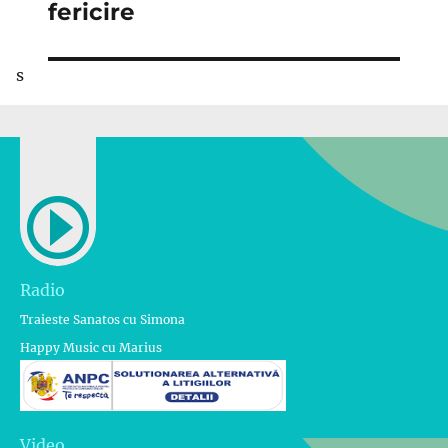
următor:
fericire
s
Radio
Traieste Sanatos cu Simona
Happy Music cu Marius
Video