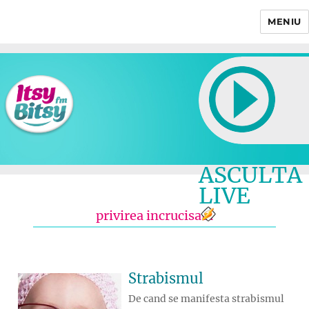
MENIU
Itsy Bitsy
ASCULTA
LIVE
privirea incrucisata
Strabismul
De cand se manifesta strabismul