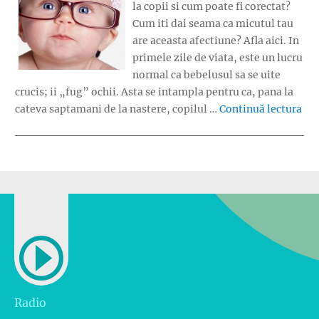
la copii si cum poate fi corectat?
Cum iti dai seama ca micutul tau
are aceasta afectiune? Afla aici. In
primele zile de viata, este un lucru
normal ca bebelusul sa se uite
crucis; ii „fug” ochii. Asta se intampla pentru ca, pana la
„St
cateva saptamani de la nastere, copilul …
Continuă lectura
Radio