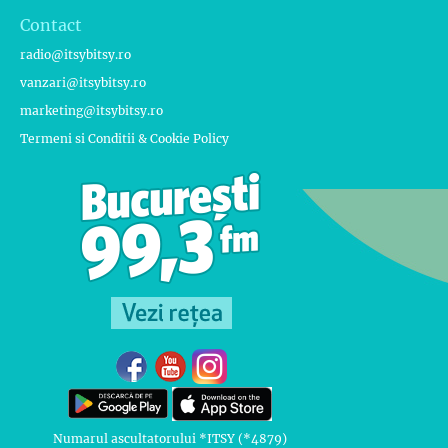
Contact
radio@itsybitsy.ro
vanzari@itsybitsy.ro
marketing@itsybitsy.ro
Termeni si Conditii & Cookie Policy
Numarul ascultatorului *ITSY (*4879)