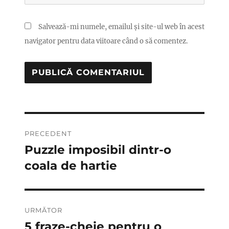
Salvează-mi numele, emailul și site-ul web în acest
navigator pentru data viitoare când o să comentez.
Navigare
PRECEDENT
în
Puzzle imposibil dintr-o
Articolul
anterior:
coala de hartie
articole
URMĂTOR
5 fraze-cheie pentru o
Articolul