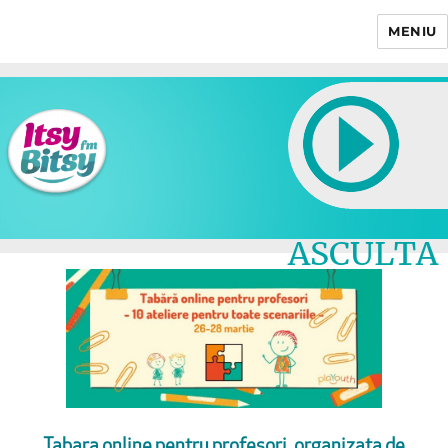
MENIU
Itsy Bitsy
ASCULTA
LIVE
Tabara online pentru profesori, organizata de