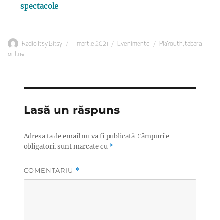
spectacole
Autor
Publicat
Categorii
Etichete
Radio Itsy Bitsy
11 martie 2021
Evenimente
PlaYouth
,
tabara
pe
online
Lasă un răspuns
Adresa ta de email nu va fi publicată.
Câmpurile
obligatorii sunt marcate cu
*
COMENTARIU
*