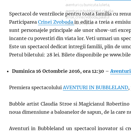
Etichete
aventuri cu bunicuta Julieta
,
aventuri in bubbleland
,
claudia
Spectacol de ventrilocie pentru toata familia cu renu
stroe
,
crina zvoboda
,
palatul
Participarea
Crinei Zvoboda
in editia a treia a emisi
national al copiilor
sunt personajele principale ale unor show-uri except
incante cu povestiri din viata lor. Veti urmari un spe
Este un spectacol dedicat intregii familii, plin de umo
Pretul biletului: 28 lei.
Bilete disponibile pe www.bile
Duminica 16 Octombrie 2016, ora 12:30 –
Aventuri
Premiera spectacolului
AVENTURI IN BUBBLELAND
,
Bubble artist Claudia Stroe si Magicianul Robertino 
noua dimensiune a baloanelor de sapun, de la care nu 
Aventuri in Bubbleland un spectacol inovator si cre