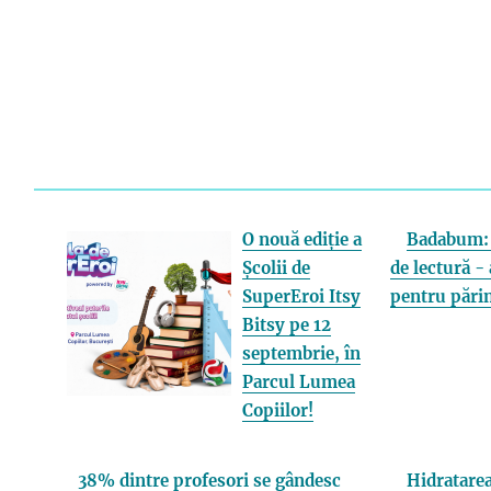
O nouă ediție a
Badabum: 
Școlii de
de lectură - 
SuperEroi Itsy
pentru părin
Bitsy pe 12
septembrie, în
Parcul Lumea
Copiilor!
38% dintre profesori se gândesc
Hidratarea