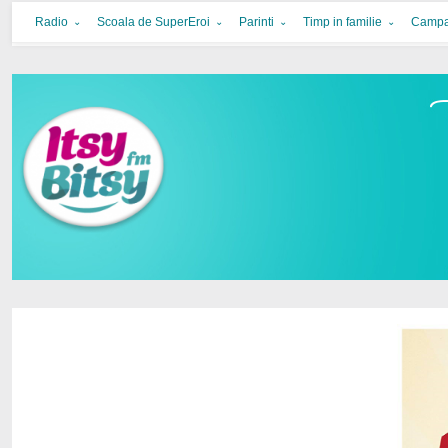
Itsy Bitsy
bucurie in familie
Radio
Scoala de SuperEroi
Parinti
Timp in familie
Campa