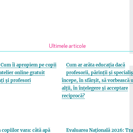
Ultimele articole
Cum îi apropiem pe copii
Cum ar arăta educația dacă
atelier online gratuit
profesorii, părinții și specialiș
ți și profesori
începe, în sfârșit, să vorbească 
alții, în înțelegere și acceptare
reciprocă?
 copiilor vara: câtă apă
Evaluarea Națională 2026: Tra