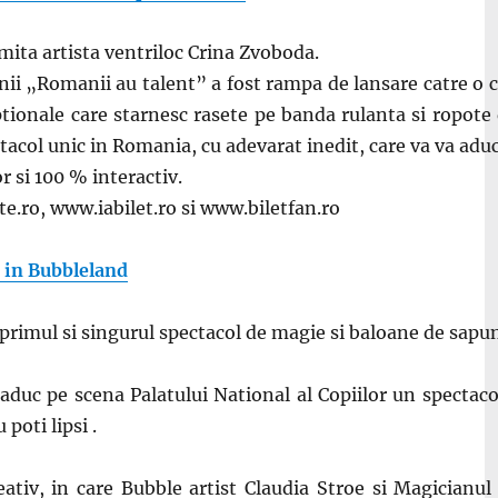
mita artista ventriloc Crina Zvoboda.
unii „Romanii au talent” a fost rampa de lansare catre o c
ionale care starnesc rasete pe banda rulanta si ropote d
ctacol unic in Romania, cu adevarat inedit, care va va adu
r si 100 % interactiv.
te.ro, www.iabilet.ro si www.biletfan.ro
 in Bubbleland
 primul si singurul spectacol de magie si baloane de sapun
aduc pe scena Palatului National al Copiilor un spectaco
poti lipsi .
ativ, in care Bubble artist Claudia Stroe si Magicianul 