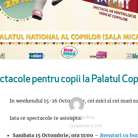
tacole pentru copii la Palatul Cop
In weekendul 15-16 Octombrie, cei mici si cei mari su
Iata ce spectacole te asteapta:
Autor
Radio Itsy Bitsy
Publicat
23 septembrie 2016
pe
Sambata 15 Octombrie, ora 11:00 –
Aventuri cu buni
Categorii
Evenimente