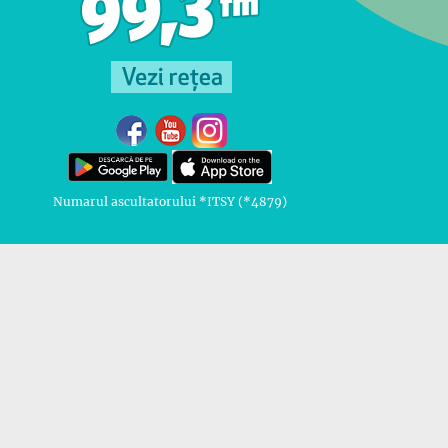
Numarul ascultatorului *ITSY (*4879)