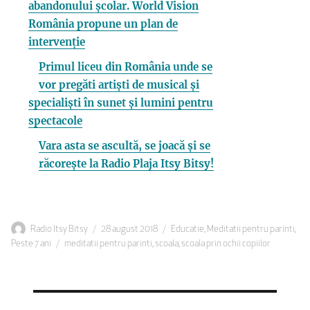
abandonului școlar. World Vision
România propune un plan de
intervenție
Primul liceu din România unde se
vor pregăti artiști de musical și
specialiști în sunet și lumini pentru
spectacole
Vara asta se ascultă, se joacă și se
răcorește la Radio Plaja Itsy Bitsy!
Autor
Publicat
Categorii
Radio Itsy Bitsy
28 august 2018
Educatie
,
Meditatii pentru parinti
,
Etichete
pe
Peste 7 ani
meditatii pentru parinti
,
scoala
,
scoala prin ochii copiilor