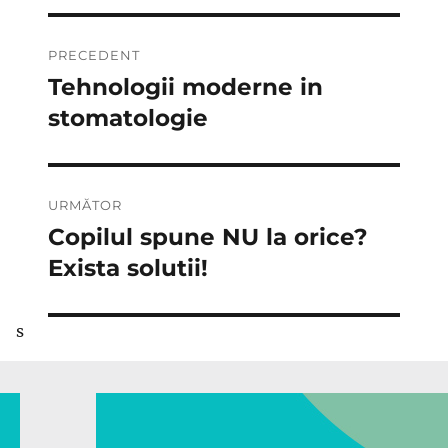
Navigare
PRECEDENT
în
Tehnologii moderne in
Articolul
anterior:
stomatologie
articole
URMĂTOR
Copilul spune NU la orice?
Articolul
următor:
Exista solutii!
s