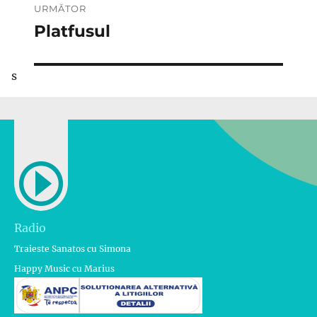
URMĂTOR
Platfusul
Articolul
următor:
s
Radio
Traieste Sanatos cu Simona
Happy Music cu Marius