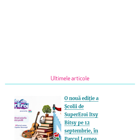
Ultimele articole
O nouă ediție a
Școlii de
SuperEroi Itsy
Bitsy pe 12
septembrie, în
Parcul Lumea