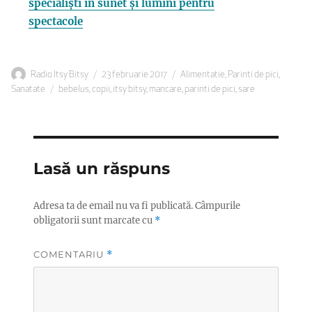
specialiști în sunet și lumini pentru
spectacole
Autor
Publicat
Categorii
Radio Itsy Bitsy
23 februarie 2017
Alimentatie
,
Parinti de pici
,
Etichete
pe
Sanatate
bebelus
,
copii
,
itsy bitsy
,
mancare
,
parinti de pici
,
sare
Lasă un răspuns
Adresa ta de email nu va fi publicată.
Câmpurile
obligatorii sunt marcate cu
*
COMENTARIU
*