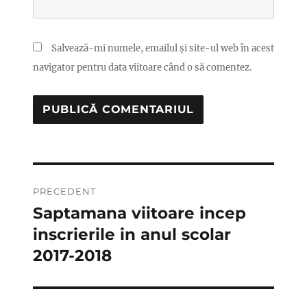
Salvează-mi numele, emailul și site-ul web în acest
navigator pentru data viitoare când o să comentez.
Navigare
PRECEDENT
în
Saptamana viitoare incep
Articolul
anterior:
inscrierile in anul scolar
articole
2017-2018