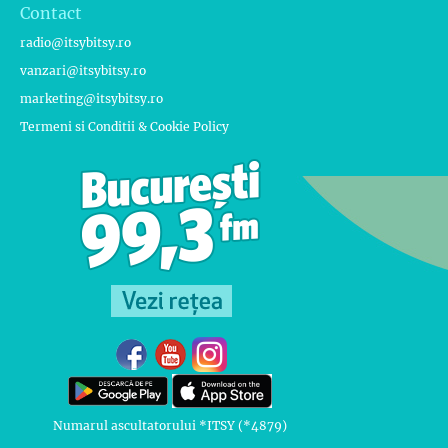
Contact
radio@itsybitsy.ro
vanzari@itsybitsy.ro
marketing@itsybitsy.ro
Termeni si Conditii & Cookie Policy
Numarul ascultatorului *ITSY (*4879)