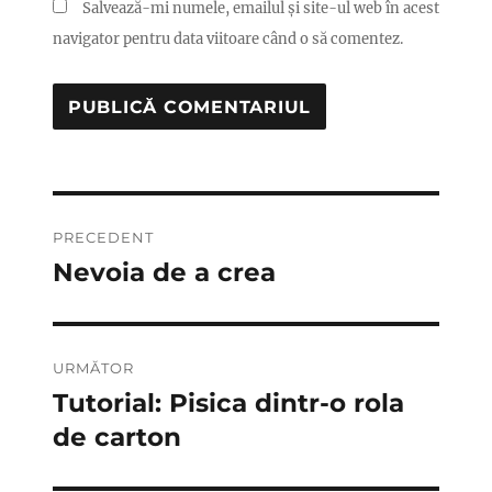
Salvează-mi numele, emailul și site-ul web în acest
navigator pentru data viitoare când o să comentez.
Navigare
PRECEDENT
în
Nevoia de a crea
Articolul
anterior:
articole
URMĂTOR
Tutorial: Pisica dintr-o rola
Articolul
următor:
de carton