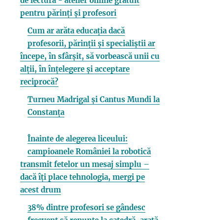
de lectură - atelier online gratuit
pentru părinți și profesori
Cum ar arăta educația dacă
profesorii, părinții și specialiștii ar
începe, în sfârșit, să vorbească unii cu
alții, în înțelegere și acceptare
reciprocă?
Turneu Madrigal și Cantus Mundi la
Constanța
Înainte de alegerea liceului:
campioanele României la robotică
transmit fetelor un mesaj simplu –
dacă îți place tehnologia, mergi pe
acest drum
38% dintre profesori se gândesc