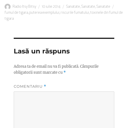
Autor
Publicat
Categorii
Etichet
Radio Itsy Bitsy
10 iulie 2014
Sanatate
,
Sanatate
,
Sanatate
pe
fumul de tigara
,
puterea exemplului
,
riscurile fumatului
,
toxinele din fumul de
tigara
Lasă un răspuns
Adresa ta de email nu va fi publicată.
Câmpurile
obligatorii sunt marcate cu
*
COMENTARIU
*