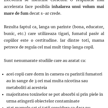
accelerata face posibila
inhalarea unui
volum mai
mare
de fum
decat s-ar crede.
Rezulta faptul ca, langa un parinte (bona, educator,
bunic, etc.) care utilizeaza tigari, fumatul pasiv al
copiilor este o certitudine. Iar dintre toti, mama
petrece de regula cel mai mult timp langa copil.
Sunt nenumarate studiile care au aratat ca:
acei copii care dorm in camera cu parintii fumatori
au in sange de 3 ori mai multa nicotina sau
metaboliti ai acesteia
majoritatea toxinelor se pot absorbi si prin piele in
urma atingerii obiectelor contaminate
atat mamele cat si tatii considera ca daca nu