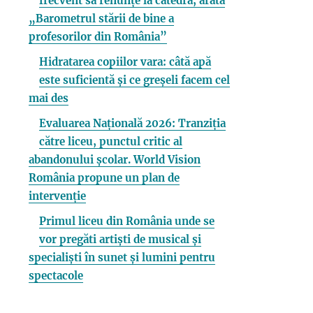
frecvent să renunțe la catedră, arată
„Barometrul stării de bine a
profesorilor din România”
Hidratarea copiilor vara: câtă apă
este suficientă și ce greșeli facem cel
mai des
Evaluarea Națională 2026: Tranziția
către liceu, punctul critic al
abandonului școlar. World Vision
România propune un plan de
intervenție
Primul liceu din România unde se
vor pregăti artiști de musical și
specialiști în sunet și lumini pentru
spectacole