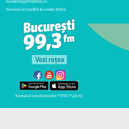
marketing@itsybitsy.ro
Termeni si Conditii & Cookie Policy
Numarul ascultatorului *ITSY (*4879)