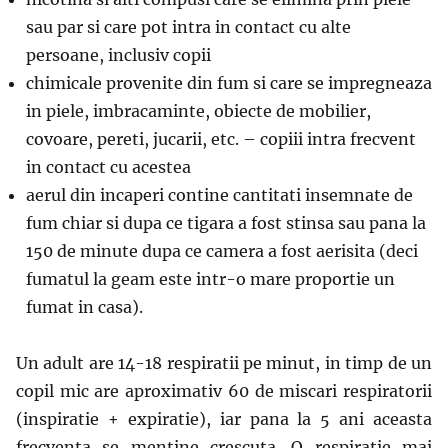
sau par si care pot intra in contact cu alte
persoane, inclusiv copii
chimicale provenite din fum si care se impregneaza
in piele, imbracaminte, obiecte de mobilier,
covoare, pereti, jucarii, etc. – copiii intra frecvent
in contact cu acestea
aerul din incaperi contine cantitati insemnate de
fum chiar si dupa ce tigara a fost stinsa sau pana la
150 de minute dupa ce camera a fost aerisita (deci
fumatul la geam este intr-o mare proportie un
fumat in casa).
Un adult are 14-18 respiratii pe minut, in timp de un
copil mic are aproximativ 60 de miscari respiratorii
(inspiratie + expiratie), iar pana la 5 ani aceasta
frecventa se mentine crescuta. O respiratie mai