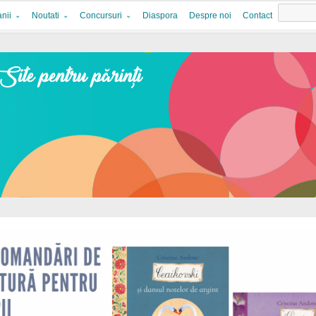
nii
Noutati
Concursuri
Diaspora
Despre noi
Contact