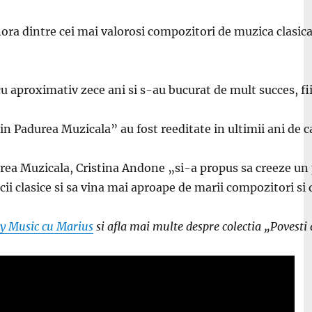
nora dintre cei mai valorosi compozitori de muzica clasic
cu aproximativ zece ani si s-au bucurat de mult succes, f
 din Padurea Muzicala” au fost reeditate in ultimii ani de 
rea Muzicala, Cristina Andone „si-a propus sa creeze un 
ii clasice si sa vina mai aproape de marii compozitori si 
y Music cu Marius
si afla mai multe despre colectia „Povest