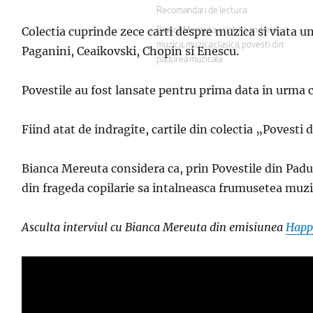
pe
Categorii
Recomandari de lectura
Colectia cuprinde zece carti despre muzica si viata u
Etichete
Bianca Mereuta
,
cristina andone
,
muzica
,
muzica clasica
,
povesti din
Paganini, Ceaikovski, Chopin si Enescu.
padurea muzicala
Povestile au fost lansate pentru prima data in urma 
Fiind atat de indragite, cartile din colectia „Povesti
Bianca Mereuta considera ca, prin Povestile din Padu
din frageda copilarie sa intalneasca frumusetea muzic
Asculta interviul cu Bianca Mereuta din emisiunea
Happ