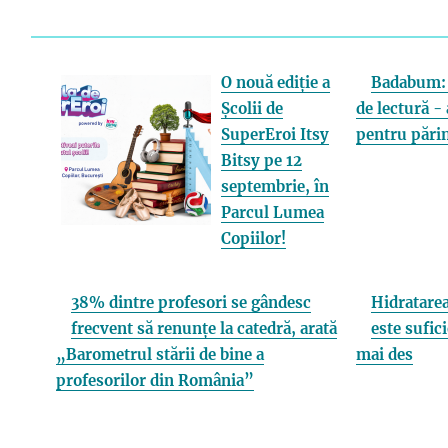
O nouă ediție a
Badabum: 
Școlii de
de lectură - 
SuperEroi Itsy
pentru părin
Bitsy pe 12
septembrie, în
Parcul Lumea
Copiilor!
38% dintre profesori se gândesc
Hidratarea
frecvent să renunțe la catedră, arată
este sufici
„Barometrul stării de bine a
mai des
profesorilor din România”