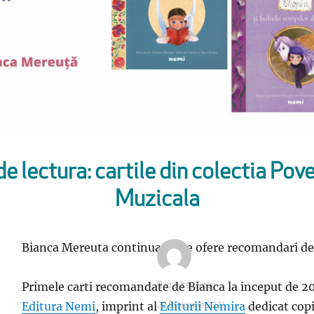
lectura: cartile din colectia Pov
Muzicala
Bianca Mereuta continua sa ne ofere recomandari de c
Primele carti recomandate de Bianca la inceput de 20
Autor
Radio Itsy Bitsy
Editura Nemi
, imprint al
Editurii Nemira
dedicat copi
Publicat
22 februarie 2021