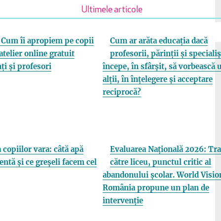
Ultimele articole
Cum îi apropiem pe copii
Cum ar arăta educația dacă
atelier online gratuit
profesorii, părinții și specialiș
ți și profesori
începe, în sfârșit, să vorbească 
alții, în înțelegere și acceptare
reciprocă?
 copiilor vara: câtă apă
Evaluarea Națională 2026: Tra
entă și ce greșeli facem cel
către liceu, punctul critic al
abandonului școlar. World Visio
România propune un plan de
intervenție