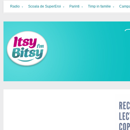
Itsy Bitsy
bucurie in familie
Radio
Scoala de SuperEroi
Parinti
Timp in familie
Campa