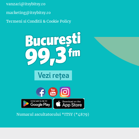
vanzari@itsybitsy.ro
marketing@itsybitsy.ro
Termeni si Conditii & Cookie Policy
Numarul ascultatorului *ITSY (*4879)