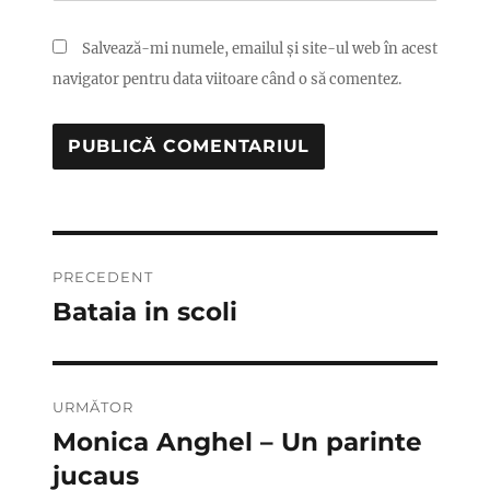
Salvează-mi numele, emailul și site-ul web în acest
navigator pentru data viitoare când o să comentez.
Navigare
PRECEDENT
în
Bataia in scoli
Articolul
anterior:
articole
URMĂTOR
Monica Anghel – Un parinte
Articolul
următor:
jucaus