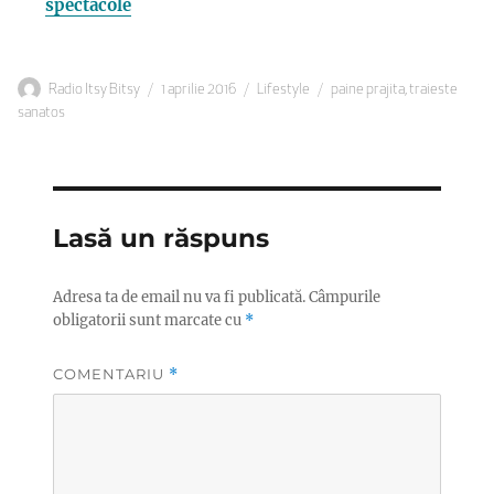
spectacole
Autor
Publicat
Categorii
Etichete
Radio Itsy Bitsy
1 aprilie 2016
Lifestyle
paine prajita
,
traieste
pe
sanatos
Lasă un răspuns
Adresa ta de email nu va fi publicată.
Câmpurile
obligatorii sunt marcate cu
*
COMENTARIU
*