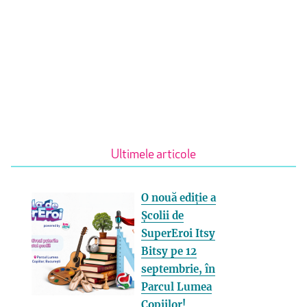
Ultimele articole
O nouă ediție a
Școlii de
SuperEroi Itsy
Bitsy pe 12
septembrie, în
Parcul Lumea
Copiilor!