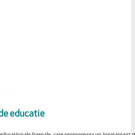
 de educatie
te educationale formale, care promoveaza un invatamant mo