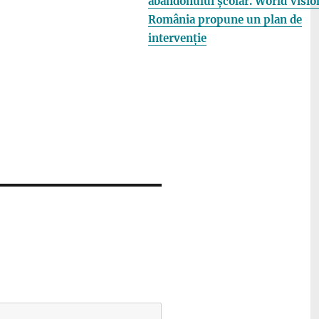
abandonului școlar. World Visio
România propune un plan de
intervenție