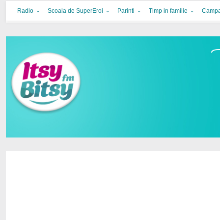
Itsy Bitsy
bucurie in familie
Radio
Scoala de SuperEroi
Parinti
Timp in familie
Campa