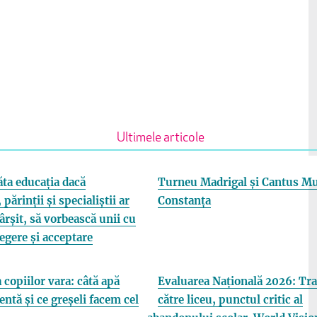
Ultimele articole
ta educația dacă
Turneu Madrigal și Cantus Mu
 părinții și specialiștii ar
Constanța
fârșit, să vorbească unii cu
elegere și acceptare
 copiilor vara: câtă apă
Evaluarea Națională 2026: Tra
entă și ce greșeli facem cel
către liceu, punctul critic al