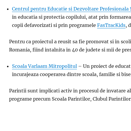
Centrul pentru Educatie si Dezvoltare Profesionala 
in educatia si protectia copilului, atat prin formarea
copii defavorizati si prin programele
FasTracKids
, 
Pentru ca proiectul a reusit sa fie promovat si in sco
Romania, fiind intalnita in 40 de judete si mii de pre
Scoala Varlaam Mitropolitul
– Un proiect de educatie
incurajeaza cooperarea dintre scoala, familie si bis
Parintii sunt implicati activ in procesul de invatare 
programe precum Scoala Parintilor, Clubul Parintilor s