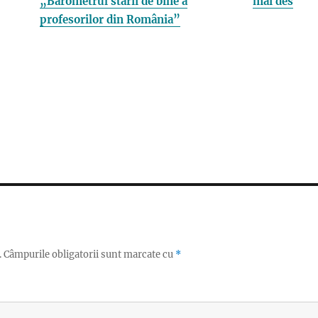
„Barometrul stării de bine a
mai des
profesorilor din România”
.
Câmpurile obligatorii sunt marcate cu
*