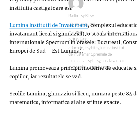
institutia castigatoare este…
Autor
Radio Itsy Bitsy
Lumina lnstitutii de Invatamant
, complexul educatio
Publicat
28 ianuarie 2016
pe
invatamant liceal si gimnazial), o scoala internation
Categorii
Gala Lideri pentru Liderasi powered
by Itsy Bitsy
internationale Spectrum in orasele: Bucuresti, Constan
Etichete
educatie
,
itsy bitsy
,
lumina institutii
Europei de Sud – Est Lumina).
de invatamant
,
premiile de
excelenta itsy bitsy
,
scoala varlaam
Lumina promoveaza principii moderne de educatie si 
mitropolitul
,
step by step
copiilor, iar rezultatele se vad.
Scolile Lumina, gimnaziu si liceu, numara peste 84 de
matematica, informatica si alte stiinte exacte.