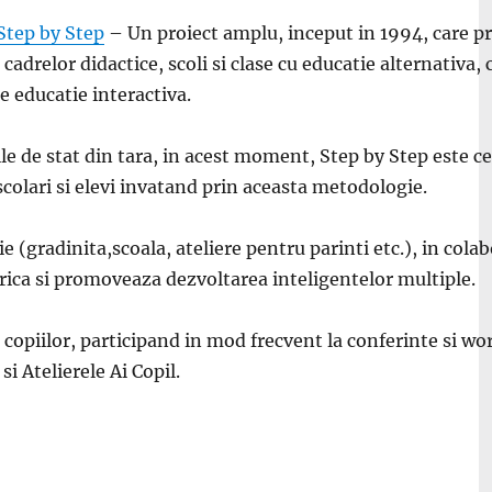
Step by Step
– Un proiect amplu, inceput in 1994, care 
 cadrelor didactice, scoli si clase cu educatie alternativa
de educatie interactiva.
lile de stat din tara, in acest moment, Step by Step este 
scolari si elevi invatand prin aceasta metodologie.
 (gradinita,scoala, ateliere pentru parinti etc.), in cola
erica si promoveaza dezvoltarea inteligentelor multiple.
al copiilor, participand in mod frecvent la conferinte si w
i Atelierele Ai Copil.