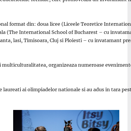
nal format din: doua licee (Liceele Teoretice Internatio
ala (The International School of Bucharest – cu invatamant
ta, lasi, Timisoara, Cluj si Ploiesti – cu invatamant pres
multiculturalitatea, organizeaza numeroase evenimente s
 laureati ai olimpiadelor nationale si au adus in tara pe