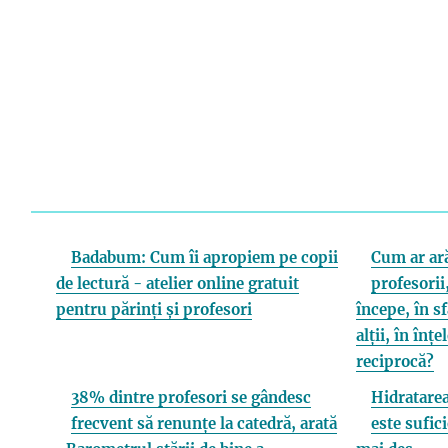
Badabum: Cum îi apropiem pe copii
Cum ar ară
de lectură - atelier online gratuit
profesorii,
pentru părinți și profesori
începe, în s
alții, în înț
reciprocă?
38% dintre profesori se gândesc
Hidratarea
frecvent să renunțe la catedră, arată
este sufici