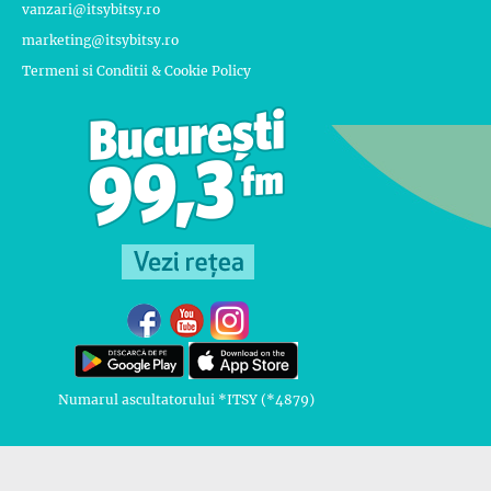
vanzari@itsybitsy.ro
marketing@itsybitsy.ro
Termeni si Conditii & Cookie Policy
Numarul ascultatorului *ITSY (*4879)