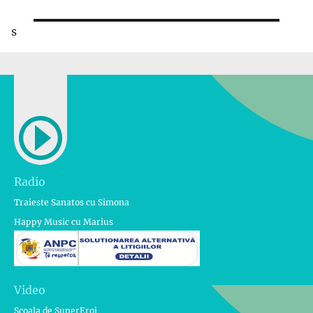
următor:
s
Radio
Traieste Sanatos cu Simona
Happy Music cu Marius
Video
Scoala de SuperEroi