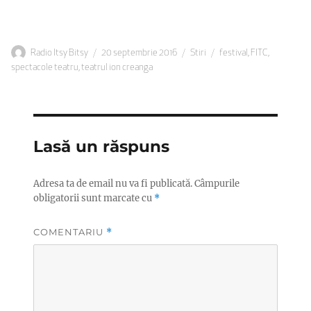
Autor
Publicat
Categorii
Etichete
Radio Itsy Bitsy
20 septembrie 2016
Stiri
festival
,
FITC
,
pe
spectacole teatru
,
teatrul ion creanga
Lasă un răspuns
Adresa ta de email nu va fi publicată.
Câmpurile
obligatorii sunt marcate cu
*
COMENTARIU
*