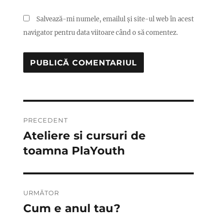
Salvează-mi numele, emailul și site-ul web în acest
navigator pentru data viitoare când o să comentez.
Navigare
PRECEDENT
în
Ateliere si cursuri de
Articolul
anterior:
toamna PlaYouth
articole
URMĂTOR
Cum e anul tau?
Articolul