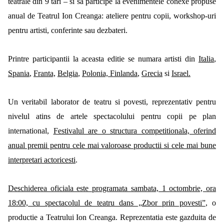
teatrale din 9 tari – si sa participe la evenimentele conexe propuse
anual de Teatrul Ion Creanga: ateliere pentru copii, workshop-uri
pentru artisti, conferinte sau dezbateri.
Printre participantii la aceasta editie se numara artisti din
Italia
,
Spania
,
Franta,
Belgia
,
Polonia,
Finlanda
,
Grecia
si
Israel.
Un veritabil laborator de teatru si povesti, reprezentativ pentru
nivelul atins de artele spectacolului pentru copii pe plan
international,
Festivalul are o structura competitionala, oferind
anual premii pentru cele mai valoroase productii si cele mai bune
interpretari actoricesti
.
Deschiderea oficiala este programata sambata, 1 octombrie, ora
18:00, cu spectacolul de teatru dans „Zbor prin povesti”
, o
productie a Teatrului Ion Creanga. Reprezentatia este gazduita de