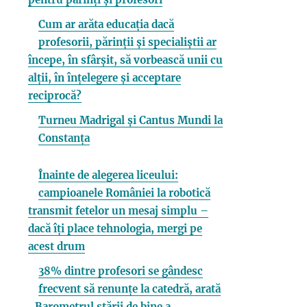
Cum ar arăta educația dacă
profesorii, părinții și specialiștii ar
începe, în sfârșit, să vorbească unii cu
alții, în înțelegere și acceptare
reciprocă?
Turneu Madrigal și Cantus Mundi la
Constanța
Înainte de alegerea liceului:
campioanele României la robotică
transmit fetelor un mesaj simplu –
dacă îți place tehnologia, mergi pe
acest drum
38% dintre profesori se gândesc
frecvent să renunțe la catedră, arată
„Barometrul stării de bine a