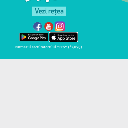
Numarul ascultatorului *ITSY (*4879)