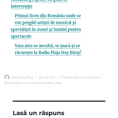
intervenție
Primul liceu din România unde se
vor pregăti artiști de musical și
specialiști în sunet și lumini pentru
spectacole
Vara asta se ascultă, se joacă și se
răcorește la Radio Plaja Itsy Bitsy!
Autor
Publicat
Categorii
Etichete
Radio Itsy Bitsy
28 iulie 2017
Traieste Sanatos cu Simona
pe
alimentatie
,
nociv
,
traieste sanatos
,
zahar
Lasă un răspuns