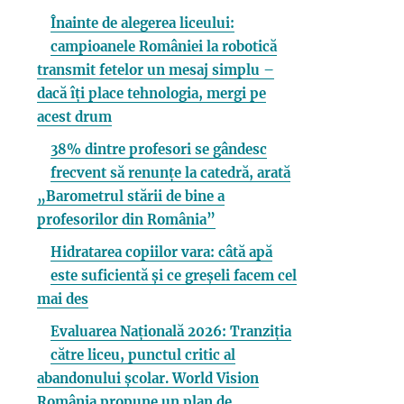
Înainte de alegerea liceului:
campioanele României la robotică
transmit fetelor un mesaj simplu –
dacă îți place tehnologia, mergi pe
acest drum
38% dintre profesori se gândesc
frecvent să renunțe la catedră, arată
„Barometrul stării de bine a
profesorilor din România”
Hidratarea copiilor vara: câtă apă
este suficientă și ce greșeli facem cel
mai des
Evaluarea Națională 2026: Tranziția
către liceu, punctul critic al
abandonului școlar. World Vision
România propune un plan de