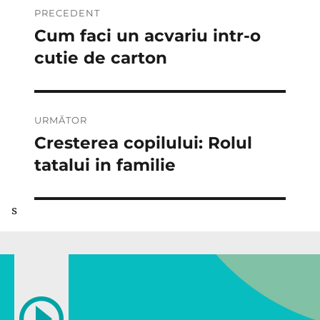
PRECEDENT
în
Cum faci un acvariu intr-o
Articolul
anterior:
cutie de carton
articole
URMĂTOR
Cresterea copilului: Rolul
Articolul
următor:
tatalui in familie
s