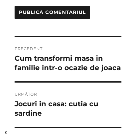
Navigare
PRECEDENT
în
Cum transformi masa in
Articolul
anterior:
familie intr-o ocazie de joaca
articole
URMĂTOR
Jocuri in casa: cutia cu
Articolul
următor:
sardine
s