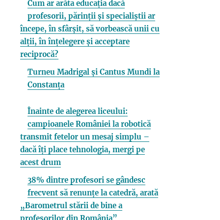
Cum ar arăta educația dacă
profesorii, părinții și specialiștii ar
începe, în sfârșit, să vorbească unii cu
alții, în înțelegere și acceptare
reciprocă?
Turneu Madrigal și Cantus Mundi la
Constanța
Înainte de alegerea liceului:
campioanele României la robotică
transmit fetelor un mesaj simplu –
dacă îți place tehnologia, mergi pe
acest drum
38% dintre profesori se gândesc
frecvent să renunțe la catedră, arată
„Barometrul stării de bine a
profesorilor din România”