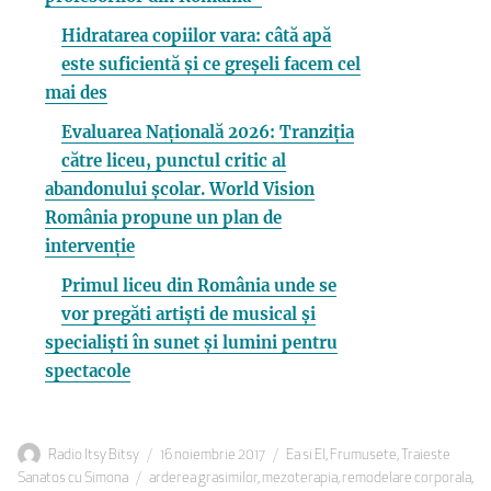
Hidratarea copiilor vara: câtă apă
este suficientă și ce greșeli facem cel
mai des
Evaluarea Națională 2026: Tranziția
către liceu, punctul critic al
abandonului școlar. World Vision
România propune un plan de
intervenție
Primul liceu din România unde se
vor pregăti artiști de musical și
specialiști în sunet și lumini pentru
spectacole
Autor
Publicat
Categorii
Radio Itsy Bitsy
16 noiembrie 2017
Ea si El
,
Frumusete
,
Traieste
Etichete
pe
Sanatos cu Simona
arderea grasimilor
,
mezoterapia
,
remodelare corporala
,