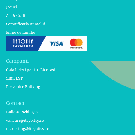
Jocuri
Art & Craft
Semnificatia numelui
Filme de familie
Campanii
Gala Lideri pentru Liderasi
1uniFEST
Prevenire Bullying
Contact
radio@itsybitsy.ro
vanzari@itsybitsy.ro
marketing@itsybitsy.ro