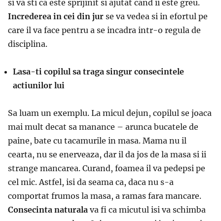
si va sti ca este sprijinit si ajutat cand ii este greu.
Increderea in cei din jur
se va vedea si in efortul pe
care il va face pentru a se incadra intr-o regula de
disciplina.
Lasa-ti copilul sa traga singur consecintele
actiunilor lui
Sa luam un exemplu. La micul dejun, copilul se joaca
mai mult decat sa manance – arunca bucatele de
paine, bate cu tacamurile in masa. Mama nu il
cearta, nu se enerveaza, dar il da jos de la masa si ii
strange mancarea. Curand, foamea il va pedepsi pe
cel mic. Astfel, isi da seama ca, daca nu s-a
comportat frumos la masa, a ramas fara mancare.
Consecinta naturala
va fi ca micutul isi va schimba