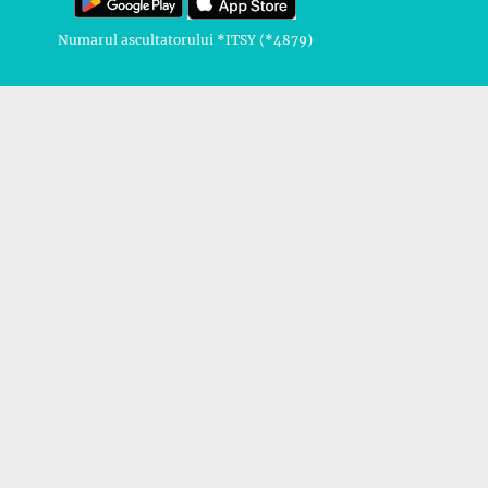
Numarul ascultatorului *ITSY (*4879)