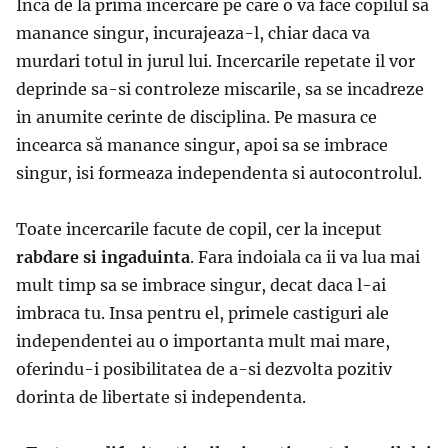
Inca de la prima incercare pe care o va face copilul sa
manance singur, incurajeaza-l, chiar daca va
murdari totul in jurul lui. Incercarile repetate il vor
deprinde sa-si controleze miscarile, sa se incadreze
in anumite cerinte de disciplina. Pe masura ce
incearca să manance singur, apoi sa se imbrace
singur, isi formeaza independenta si autocontrolul.
Toate incercarile facute de copil, cer la inceput
rabdare si ingaduinta
. Fara indoiala ca ii va lua mai
mult timp sa se imbrace singur, decat daca l-ai
imbraca tu. Insa pentru el, primele castiguri ale
independentei au o importanta mult mai mare,
oferindu-i posibilitatea de a-si dezvolta pozitiv
dorinta de libertate si independenta.