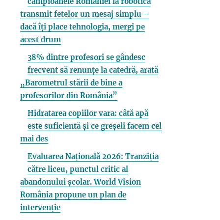
campioanele României la robotică
transmit fetelor un mesaj simplu –
dacă îți place tehnologia, mergi pe
acest drum
38% dintre profesori se gândesc
frecvent să renunțe la catedră, arată
„Barometrul stării de bine a
profesorilor din România”
Hidratarea copiilor vara: câtă apă
este suficientă și ce greșeli facem cel
mai des
Evaluarea Națională 2026: Tranziția
către liceu, punctul critic al
abandonului școlar. World Vision
România propune un plan de
intervenție