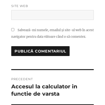
SITE WEB
Salvează-mi numele, emailul și site-ul web în acest
navigator pentru data viitoare când o să comentez.
Navigare
PRECEDENT
în
Accesul la calculator in
Articolul
anterior:
functie de varsta
articole