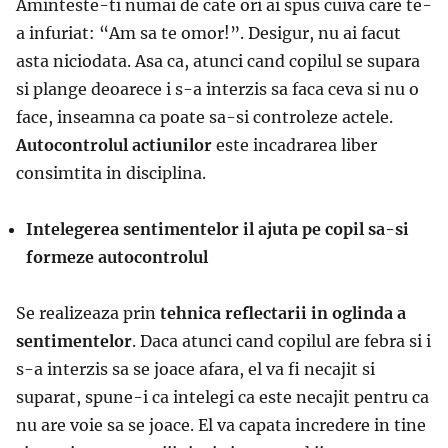
Aminteste-ti numai de cate ori ai spus cuiva care te-
a infuriat: “Am sa te omor!”. Desigur, nu ai facut
asta niciodata. Asa ca, atunci cand copilul se supara
si plange deoarece i s-a interzis sa faca ceva si nu o
face, inseamna ca poate sa-si controleze actele.
Autocontrolul actiunilor
este incadrarea liber
consimtita in disciplina.
Intelegerea sentimentelor il ajuta pe copil sa-si
formeze autocontrolul
Se realizeaza prin
tehnica reflectarii in oglinda a
sentimentelor
. Daca atunci cand copilul are febra si i
s-a interzis sa se joace afara, el va fi necajit si
suparat, spune-i ca intelegi ca este necajit pentru ca
nu are voie sa se joace. El va capata incredere in tine