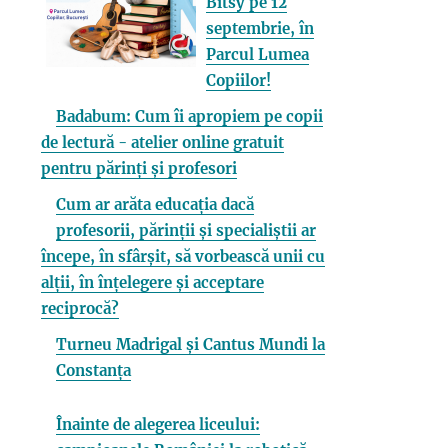
Bitsy pe 12
septembrie, în
Parcul Lumea
Copiilor!
Badabum: Cum îi apropiem pe copii
de lectură - atelier online gratuit
pentru părinți și profesori
Cum ar arăta educația dacă
profesorii, părinții și specialiștii ar
începe, în sfârșit, să vorbească unii cu
alții, în înțelegere și acceptare
reciprocă?
Turneu Madrigal și Cantus Mundi la
Constanța
Înainte de alegerea liceului: