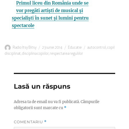
Primul liceu din România unde se
vor pregăti artiști de musical și
specialiști în sunet și lumini pentru
spectacole
Autor
Publicat
Categorii
Etichete
Radio Itsy Bitsy
23 iunie 2014
Educatie
autocontrol
,
copil
pe
disciplinat
,
disciplina copiilor
,
respectarea regulilor
Lasă un răspuns
Adresa ta de email nu va fi publicată.
Câmpurile
obligatorii sunt marcate cu
*
COMENTARIU
*