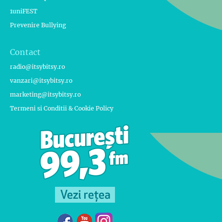
1uniFEST
Prevenire Bullying
Contact
radio@itsybitsy.ro
vanzari@itsybitsy.ro
marketing@itsybitsy.ro
Termeni si Conditii & Cookie Policy