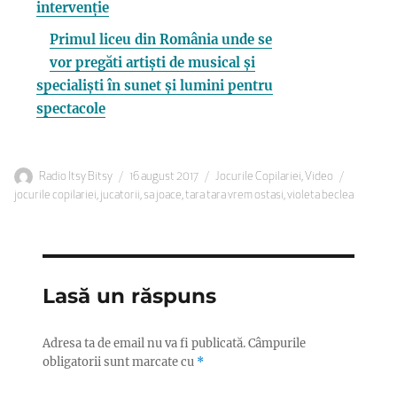
intervenție
Primul liceu din România unde se
vor pregăti artiști de musical și
specialiști în sunet și lumini pentru
spectacole
Autor
Publicat
Categorii
Etichete
Radio Itsy Bitsy
16 august 2017
Jocurile Copilariei
,
Video
pe
jocurile copilariei
,
jucatorii
,
sa joace
,
tara tara vrem ostasi
,
violeta beclea
Lasă un răspuns
Adresa ta de email nu va fi publicată.
Câmpurile
obligatorii sunt marcate cu
*