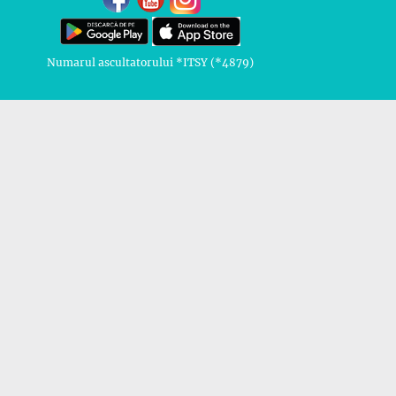
Numarul ascultatorului *ITSY (*4879)