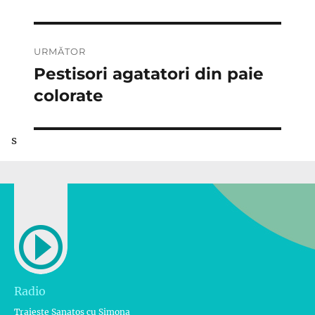
URMĂTOR
Pestisori agatatori din paie
Articolul
următor:
colorate
s
Radio
Traieste Sanatos cu Simona