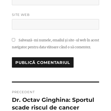
SITE WEB
Salvează-mi numele, emailul și site-ul web în acest
navigator pentru data viitoare când o să comentez.
Navigare
PRECEDENT
în
Dr. Octav Ginghina: Sportul
Articolul
anterior:
scade riscul de cancer
articole