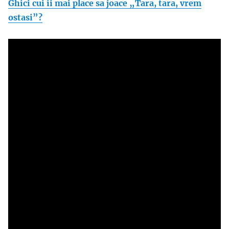
Ghici cui ii mai place sa joace „Tara, tara, vrem
ostasi”?