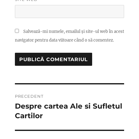
Salvează-mi numele, emailul și site-ul web în acest
navigator pentru data viitoare când o să comentez.
Navigare
PRECEDENT
în
Despre cartea Ale si Sufletul
Articolul
anterior:
Cartilor
articole