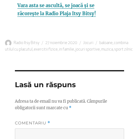
Vara asta se ascultă, se joacă și se
răcorește la Radio Plaja Itsy Bitsy!
Autor
Publicat
Categorii
Etichete
Radio Itsy Bitsy
27 noiembrie 2020
Jocuri
baloane
,
combina
pe
utilul cu placutul
,
exercitii fizice
,
in familie
,
jocuri sportive
,
muzica
,
sport zilnic
Lasă un răspuns
Adresa ta de email nu va fi publicată.
Câmpurile
obligatorii sunt marcate cu
*
COMENTARIU
*