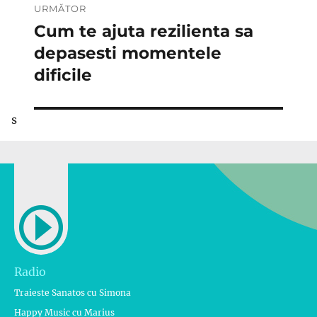
URMĂTOR
Cum te ajuta rezilienta sa
Articolul
următor:
depasesti momentele
dificile
s
Radio
Traieste Sanatos cu Simona
Happy Music cu Marius