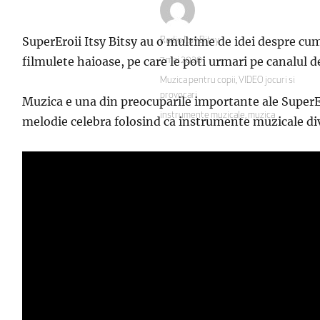
SuperEroii Itsy Bitsy au o multime de idei despre cum 
Autor
Radio Itsy Bitsy
filmulete haioase, pe care le poti urmari pe canalul 
Publicat
7 mai 2020
pe
Categorii
Muzica pentru copii
,
VIDEO jocuri si
provocari
Muzica e una din preocuparile importante ale SuperEroi
Etichete
instrumente muzicale
,
muzica
melodie celebra folosind ca instrumente muzicale div