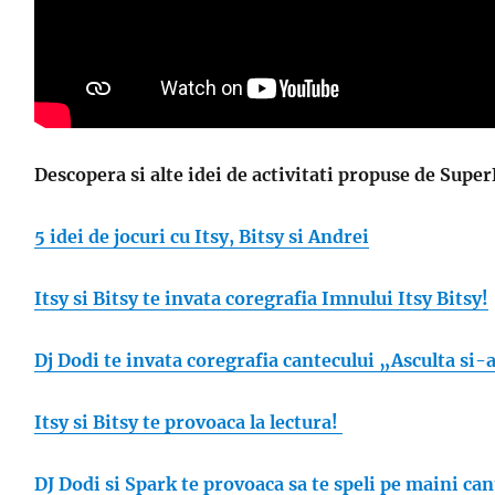
Descopera si alte idei de activitati propuse de Super
5 idei de jocuri cu Itsy, Bitsy si Andrei
Itsy si Bitsy te invata coregrafia Imnului Itsy Bitsy!
Dj Dodi te invata coregrafia cantecului „Asculta si-a
Itsy si Bitsy te provoaca la lectura!
DJ Dodi si Spark te provoaca sa te speli pe maini ca