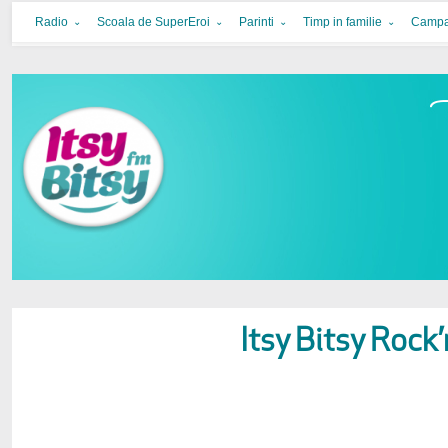
Itsy Bitsy
bucurie in familie
Radio
Scoala de SuperEroi
Parinti
Timp in familie
Campa
Itsy Bitsy Rock’