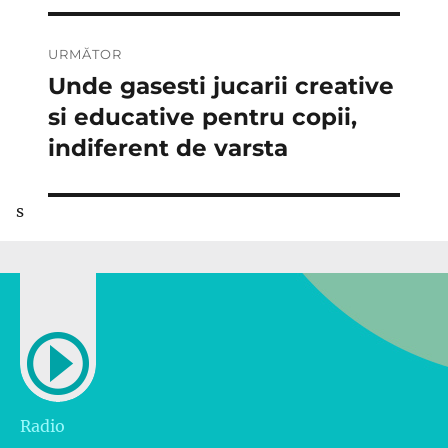
URMĂTOR
Unde gasesti jucarii creative
Articolul
următor:
si educative pentru copii,
indiferent de varsta
s
Radio