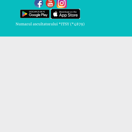
Numarul ascultatorului *ITSY (*4879)