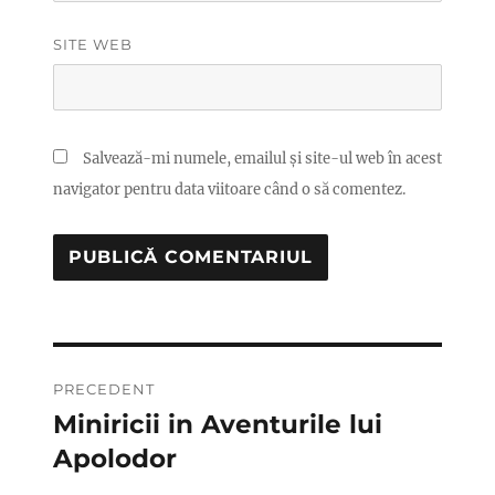
SITE WEB
Salvează-mi numele, emailul și site-ul web în acest
navigator pentru data viitoare când o să comentez.
Navigare
PRECEDENT
în
Miniricii in Aventurile lui
Articolul
anterior:
Apolodor
articole