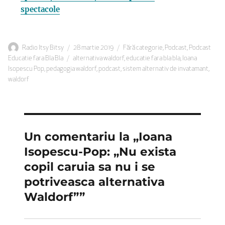
spectacole
Autor
Publicat
Categorii
Radio Itsy Bitsy
28 martie 2019
Fără categorie
,
Podcast
,
Podcast
Etichete
pe
Educatie fara Bla Bla
alternativa waldorf
,
educatie fara bla bla
,
Ioana
Isopescu Pop
,
pedagogia waldorf
,
podcast
,
sistem alternativ de invatamant
,
waldorf
Un comentariu la „Ioana
Isopescu-Pop: „Nu exista
copil caruia sa nu i se
potriveasca alternativa
Waldorf””